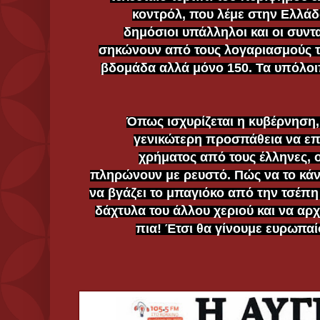
κοντρόλ, που λέμε στην Ελλάδ
δημόσιοι υπάλληλοι και οι συντ
σηκώνουν από τους λογαριασμούς τ
βδομάδα αλλά μόνο 150. Τα υπόλοιπ
Όπως ισχυρίζεται η κυβέρνηση, 
γενικώτερη προσπάθεια να επ
χρήματος από τους έλληνες, ο
πληρώνουν με ρευστό. Πώς να το κάν
να βγάζει το μπαγιόκο από την τσέπη μ
δάχτυλα του άλλου χεριού και να αρχί
πια! Έτσι θα γίνουμε ευρωπαί