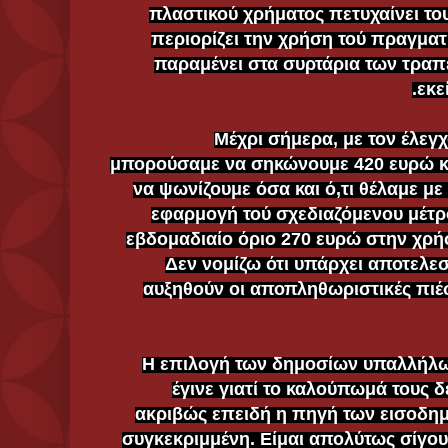
πλαστικού χρήματος πετυχαίνει το
περιορίζει την χρήση τού πραγματ
παραμένει στα συρτάρια των τρα
εκε
(δ) Μέχρι σήμερα, με τον έλε
μπορούσαμε να σηκώνουμε 420 ευρώ κ
να ψωνίζουμε όσα και ό,τι θέλαμε με
εφαρμογή τού σχεδιαζόμενου μέτρο
εβδομαδιαίο όριο 270 ευρώ στην χρή
Δεν νομίζω ότι υπάρχει αποτελε
αυξηθούν οι αποπληθωριστικές πιέσε
(ε) Η επιλογή των δημοσίων υπαλλήλ
έγινε γιατί το καλούπωμά τους δε
ακριβώς επειδή η πηγή των εισοδημ
συγκεκριμμένη. Είμαι απολύτως σίγου