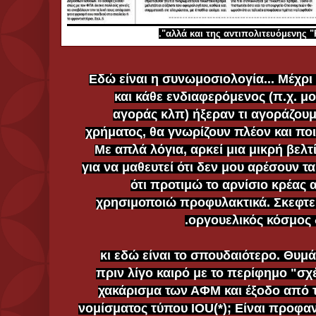
(β) Εδώ είναι η συνωμοσιολογία... Μέχ
και κάθε ενδιαφερόμενος (π.χ. μο
αγοράς κλπ) ήξεραν τι αγοράζουμ
χρήματος, θα γνωρίζουν πλέον και ποι
Με απλά λόγια, αρκεί μια μικρή βελτ
για να μαθευτεί ότι δεν μου αρέσουν τ
ότι προτιμώ το αρνίσιο κρέας 
χρησιμοποιώ προφυλακτικά. Σκεφτείτε
οργουελικός κόσμος 
(γ) ...κι εδώ είναι το σπουδαιότερο. Θ
πριν λίγο καιρό με το περίφημο "σ
χακάρισμα των ΑΦΜ και έξοδο από τ
νομίσματος τύπου IOU(*); Είναι προφαν