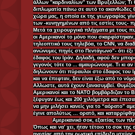
άλλων "καρδιναλίων" των Βρυξελλών; Τι θ
διπλωματία πάνω σε αυτό το ακανθώδες θ
χώρα μας, η οποία εκ της γεωγραφίας γίν
των -κυνηγημένων από τις εστίες τους-
Μετά τα χειρουργικά πλήγματα με τους 
οι Αμερικανοί το μόνο που σκαρφίστηκαν,
τηλεοπτικό τους τηλεβόα, το CNN, να δια
ανώνυμες πηγές στο Πεντάγωνο”- ότι έξι
έδαφος του Ιράν. Δηλαδή, αφού δεν μπο
γεγονός τότε το ... αμαυρώνουμε. Τι κι α
δηλώνουν ότι πύραυλοι στο έδαφος του Ι
και να έπεφταν, δεν είναι έξω από το νόμ
Αλλωστε, αυτά έχουν ξανασυμβεί. Θυμίζου
Αμερικανοί και το ΝΑΤΟ βομβάρδιζαν το Β
ξέφυγαν έως και 200 χιλιόμετρα και έπεσαν
να μην μιλήσει κανείς για το “αόρατο” α
έγινε απολύτως … ορατό, και καταρρίφθη
Αμερικανικό σοκ, εξαιτίας των 
Όπως και να’ χει, ήταν τέτοιο το σοκ της
ηγεσίας από την ρωσική επίδειξη ισχύο