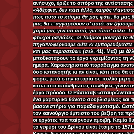
ανήσυχο, έριξε το σπόρο της αντίστασης
«Αδέρφια, δεν πάει άλλο, καιρός ν’αντισ
πως αυτό το κτίσμα θα μας φάει, θα μας θ
μας θα τ’ αγγαρεύουν σ’ αυτό, αν ζήσουμε
χαμό μας γίνεται αυτό, για τίποτ’ άλλο. Τι
φτωχοί ραγιάδες, οι Τούρκοι μοναχά το θέ
πηγαινοφέρνουμε ούτε κι εμπορευόμαστε 
και μας περισσεύει»
(σελ. 41). Μαζί με ά
μποϋκοτάρουν το έργο γκρεμίζοντας τη ν
ημέρα. Χαρακτηριστικό παράδειγμα αναπ
όσο κατανοητής κι αν είναι, κάτι που θα
φορές μετά στην ιστορία σε πολλά μέρη 
κάτω από απάνθρωπες συνθήκες γίνοντα
έργα πρόοδο. Ο Ράντισαβ «σταυρώνεται».
ένα μαρτυρικό θάνατο σουβλισμένος και
βασανιστήρια για παραδειγματισμό. Ωστό
τον καινούργιο έμπιστο του βεζίρη τα πρά
οι εργάτες πια παίρνουν αμοιβή. Καμία θυ
το γεφύρι του Δρίνου είναι έτοιμο το 1571
Κανείς δεν μπορεί να σταματήσει την εξέλ