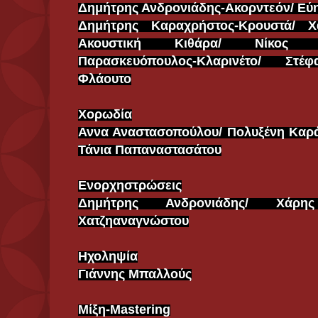
Δημήτρης Ανδρονιάδης-Ακορντεόν/ Εύ
Δημήτρης Καραχρήστος-Κρουστά/ Χά
Ακουστική Κιθάρα/ Νίκος Πα
Παρασκευόπουλος-Κλαρινέτο/ Στέ
Φλάουτο
Χορωδία
Αννα Αναστασοπούλου/ Πολυξένη Καρά
Τάνια Παπαναστασάτου
Ενορχηστρώσεις
Δημήτρης Ανδρονιάδης/ Χάρης
Χατζηαναγνώστου
Ηχοληψία
Γιάννης Μπαλλούς
Μίξη-Mastering