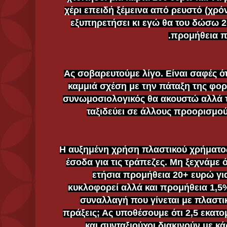
χέρι επειδή ξέμεινα από ρευστό (χρόν
εξυπηρετήσει κι εγώ θα του δώσω 2
προμήθεια πο
Ας σοβαρευτούμε λίγο. Είναι σαφές ότ
καμμιά σχέση με την πάταξη της φο
συνωμοσιολογικός θα ακουστώ αλλά 
ταξιδεύει σε άλλους προορισμο
(α) Η αυξημένη χρήση πλαστικού χρήματ
έσοδα για τις τράπεζες. Μη ξεχνάμε 
ετήσια προμήθεια 20+ ευρώ γι
κυκλοφορεί αλλά και προμήθεια 1,5
συναλλαγή που γίνεται με πλαστι
πράξεις; Ας υποθέσουμε ότι 2,5 εκατ
και συνταξιούχοι διακινούν με κ