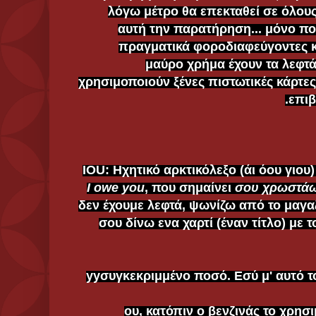
λόγω μέτρο θα επεκταθεί σε όλους.
αυτή την παρατήρηση... μόνο που
πραγματικά φοροδιαφεύγοντες κα
μαύρο χρήμα έχουν τα λεφτά 
χρησιμοποιούν ξένες πιστωτικές κάρτες
επιβ
I owe you
, που σημαίνει
σου χρωστά
δεν έχουμε λεφτά, ψωνίζω από το μαγαζί
σου δίνω ενα χαρτί (έναν τίτλο) με 
yyσυγκεκριμμένο ποσό. Εσύ μ' αυτό το
ου, κατόπιν ο βενζινάς το χρησ