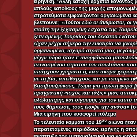
ειρηνική. ‘Αλλη κατοχή έρχεται κάνοντας
απλούς κατοίκους της μικρής απομονωμέ
στρατεύματα εμφανίζονται οργανωμένα και
βλέπουνε;
«Τούτοι εδώ οι άνθρωποι, οι γ
ετούτη την ξεχασμένη εσχατιά της Τουρκία
ξεπεσμένης Τουρκίας του δεκάτου ενάτου
είχαν μέχρι σήμερα την ευκαιρία να γνωρ
οργανωμένο, ισχυρό στρατό μιας μεγάλης 
μέχρι τώρα ήταν τ’ ανοργάνωτα μπουλούκ
πεινασμένου στρατού του σουλτάνου που
υπάρχουν χρήματα ή, κάτι ακόμα χειρότε
με τη βία, απείθαρχους και με πεσμένο η
βασιβουζούκους. Τώρα για πρώτη φορά β
πραγματική «ισχύς και τάξις» μιας αυτοκ
ολόλαμπρης και σίγουρης για τον εαυτό τη
τους θάμπωσε, τους έκοψε την ανάσα»
(σ
Μια ειρήνη που κυοφορεί πόλεμο
ου
Το τελευταίο κομμάτι του 19
αιώνα ήταν 
παρατεταμένες περιόδους ειρήνης η οπο
ανάπτυξη του ιμπεριαλισμού για να φτάσ