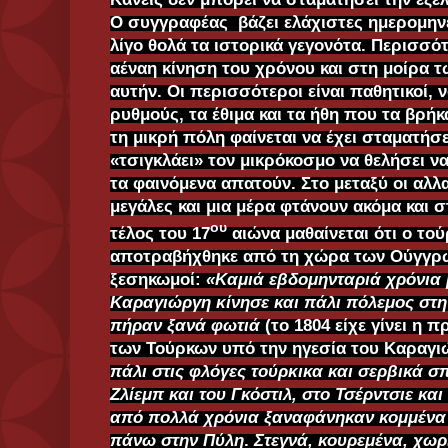
Ο συγγραφέας βάζει ελάχιστες ημερομηνε
λίγο θολά τα ιστορικά γεγονότα. Περισσό
αέναη κίνηση του χρόνου και στη μοίρα 
αυτήν. Οι περισσότεροι είναι παθητικοί, ν
ρυθμούς, τα έθιμα και τα ήθη που τα βρήκ
τη μικρή πόλη φαίνεται να έχει σταματήσε
«τσιγκλάει» τον μικρόκοσμο να θελήσει να
τα φαινόμενα απατούν. Στο μεταξύ οι αλλα
μεγάλες και μια μέρα φτάνουν ακόμα και σ
ου
τέλος του 17
αιώνα μαθαίνεται ότι ο το
αποτραβήχθηκε από τη χώρα των Ούγγρων
ξεσηκωμοί:
«Καμιά εβδομηνταριά χρόνια 
Καραγιώργη κίνησε και πάλι πόλεμος στη
πήραν ξανά φωτιά
(το 1804 είχε γίνει η
των Τούρκων υπό την ηγεσία του Καραγιώ
πάλι στις φλόγες τούρκικα και σερβικά σ
Ζλίεμπ και του Γκόστιλ, στο Τσέρντσιε και
από πολλά χρόνια ξαναφάνηκαν κομμένα
πάνω στην Πύλη
.
Στεγνά, κουρεμένα, χωρ