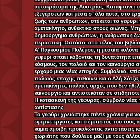
αυτοκράτορα της Αυστρίας. Καταφτάνει 
εξεγέρσεων και μέσα σ’ όλα αυτά, στο έρ
ζωής των ανθρώπων, στέκεται το γεφύρι 
αμετακίνητο, ανθεκτικό στους αιώνες. Μπ
δημιούργημα ανθρώπων, η ανθρώπινη ζωή
περαστική. Ωστόσο, στο τέλος του βιβλίο
Α’ Παγκοσμίου Πολέμου, η μεσαία κολόνα τ
γεφύρι σπαει κόβοντας τη δυνατότητα επ
κόσμους, τον παλαιό και τον καινούργιο σ
ερχομό μιας νέας εποχής. Συμβολικά, επίσ
παλαιάς εποχής πεθαίνει και ο Αλή Χότζα
αμετακίνητες παλαιές αρχές που δεν ήθελε
καινούργιο και αντιστεκόταν σε οτιδήποτ
Η κατασκευή της γέφυρας, σύμβολο νέας τ
αντίστασης
Το γεφύρι χρειάστηκε πέντε χρόνια για να
έφερνε εργάτες και ο έμπιστός του τους 
καμία αμοιβή προκαλώντας αντιστάσεις κα
χωριάτης που δούλευε μαζί με τους άλλο