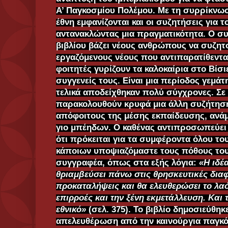
Α’ Παγκοσμίου Πολέμου. Με τη συρρίκνωσ
έθνη εμφανίζονται και οι συζητήσεις για 
αντανακλώντας μια πραγματικότητα. Ο συ
βιβλίου βάζει νέους ανθρώπους να συζητο
εργαζόμενους νέους που αντιπαρατίθενται
φοιτητές γυρίζουν τα καλοκαίρια στο Βίσι
συγγενείς τους. Είναι μια περίοδος γεμά
τελικά αποδείχθηκαν πολύ σύγχρονες. Σε 
παρακολουθούν κρυφά μια άλλη συζήτησ
απόφοιτους της μέσης εκπαίδευσης, ανάμ
γιο μπέηδων. Ο καθένας αντιπροσωπεύει 
ότι πρόκειται για τα συμφέροντα όλου του
κάποιων υποψιαζόμαστε τους πόθους του
συγγραφέα, όπως στα εξής λόγια:
«Η ιδέ
θριαμβεύσει πάνω στις θρησκευτικές διαφ
προκαταλήψεις και θα ελευθερώσει το λαό
επιρροές και την ξένη εκμετάλλευση. Και τ
εθνικό»
(σελ. 375). Το βιβλίο δημοσιεύθηκ
απελευθέρωση από την καινούργια παγκόσ