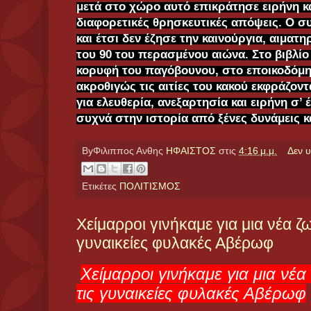
μετά στο χώρο αυτό επικράτησε ειρήνη κα
διαφορετικές θρησκευτικές απόψεις. Ο σ
και έτσι δεν έζησε την καινούργια, αιματ
του 90 του περασμένου αιώνα. Στο βιβλίο
κορυφή του παγόβουνου, στο εποικοδόμημ
ακροθιγώς τις αιτίες του κακού εκφράζον
για ελευθερία, ανεξαρτησία και ειρήνη σ’
συχνά στην ιστορία από ξένες δυνάμεις 
ByΦιλιππος Ανθης
ΗΦΑΙΣΤΟΣ
στις
4:16 μ.μ.
Δεν 
Ετικέτες
ΠΟΛΙΤΙΣΜΟΣ
Χείμαρροι γινήκαμε για μια νέα ζ
γυναικείες φυλακές Αβέρωφ
Χείμαρροι γινήκαμε για μια νέ
τις γυναικείες φυλακές Αβέρωφ