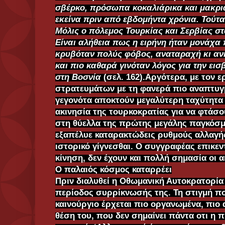
σβέρκο, πρόσωπα κοκαλιάρικα και μακριά
εκείνα πριν από εβδομήντα χρόνια. Τούτ
Μόλις ο πόλεμος Τουρκίας και Σερβίας σ
Είναι αλήθεια πως η ειρήνη ήταν μονάχα
κρυβόταν πολύς φόβος, αναταραχή κι αν
και πιο καθαρά γινόταν λόγος για την ει
στη Βοσνία
(σελ. 162).Αργότερα, με τον 
στρατευμάτων με τη φανερά πιο αναπτυγμ
γεγονότα αποκτούν μεγαλύτερη ταχύτητα 
ακινησία της τουρκοκρατίας για να φτάσο
στη θύελλα της πρώτης μεγάλης παγκόσμ
εξαπέλυε καταρακτώδεις ρυθμούς αλλαγή
ιστορικό γίγνεσθαι. Ο συγγραφέας επικεν
κίνηση, δεν έχουν και πολλή σημασία οι α
Ο παλαιός κόσμος καταρρέει
Πριν διαλυθεί η Οθωμανική Αυτοκρατορία
περίοδος συρρίκνωσής της. Τη στιγμή πο
καινούργιο έρχεται πιο οργανωμένα, πιο
θέση του, που δεν σημαίνει πάντα οτι η π