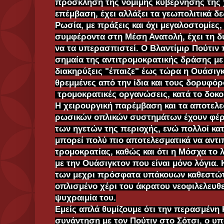
πρόσκληση της νόμιμης κυβέρνησης της χώ
επέμβαση, έχει αλλάξει τα γεωπολιτικά δ
Ρωσία, με πράξεις και όχι μεγαλοστομίες,
συμφέροντα στη Μέση Ανατολή, έχει τη δ
να τα υπερασπιστεί. Ο Βλαντίμιρ Πούτιν 
σημαία της αντιτρομοκρατικής δράσης με
διακηρύξεις "έπαιζε" έως τώρα η Ουάσιγ
θρεμμένες από την ίδια και τους δορυφό
τρομοκρατικές οργανώσεις, κατά το δοκο
Η χειρουργική παρέμβαση και τα αποτελ
ρωσικών οπλικών συστημάτων έχουν φέρε
των ηγετών της περιοχής, ενώ πολλοί κα
μπορεί πολύ πιο αποτελεσματικά να αντι
τρομοκρατίας, καθώς και ότι η Μόσχα το λέ
με την Ουάσιγκτον που είναι μόνο λόγια. 
των μεχρι πρόσφατα υπάκουων καθεστώτω
οπλισμένο χέρι του άκρατου νεοφιλελευθε
ψυχραιμία του.
Εμείς απλά θυμίζουμε ότι την περασμένη 
συνάντηση με τον Πούτιν στο Σότσι, ο υ