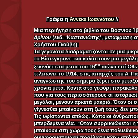
Γράφει η
Άννεκε Ιωαννάτου
//
Μια περιήγηση στο βιβλίο του Βόσνιου Ί
Δρίνου
(εκδ. ‘Καστανιώτης’, μετάφραση α
Χρήστου Γκούβη).
Τα γεγονότα διαδραματίζονται σε μια μικ
το Βίσιεγκραντ, και καλύπτουν μια μεγάλη
ου
ξεκινάει στα μέσα του 16
αιώνα επί Οθω
τελειώνει το 1914, στις απαρχές του Α’ 
αναγνώστης του σήμερα ξέρει στο μεταξύ
χρόνια μετά. Κοντά στο γεφύρι παρακολ
που για τους περισσότερους οι ιστορικοί 
μεγάλοι, μένουν αρκετά μακριά. Όταν οι σ
γίγνεσθαι μπαίνουν στη ζωή τους, δεν μπ
Τις υφίστανται απλώς. Κάποιοι άνθρωποι
μπερδεμένα νέα. ‘Οταν συρρικνώνεται η 
μπαίνουν στη χώρα τους ξένα πολυεθνικά
ουγγροαυστριακή προέλαση κάτω από το