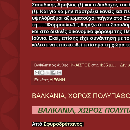
Σαουδικής Αραβίας (!) και ο διάδοχος το
(!). Και για να μην προτρέξει κανείς και π
υψηλόβαθμοι αξιωματούχοι πήγαν στο Σό
τη ... "Φόρμουλα-1", θυμίζω ότι ο Σαουδ
και στο διεθνές οικονομικό φόρουμ της 
Ιούνιο. Εκεί, επίσης είχε συνάντηση με 
κάλεσε να επισκεφθεί επίσημα τη χώρα τ
ByΦιλιππος Ανθης
ΗΦΑΙΣΤΟΣ
στις
4:35 μ.μ.
Δεν 
Ετικέτες
ΔΙΕΘΝΗ
ΒΑΛΚΑΝΙΑ, ΧΩΡΟΣ ΠΟΛΥΠΑΘ
ΒΑΛΚΑΝΙΑ, ΧΩΡΟΣ ΠΟΛΥΠ
Από
Σφυροδρέπανος