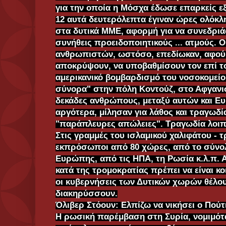
για την οποία η Μόσχα έδωσε επαρκείς εξ
12 αυτά δευτερόλεπτα έγιναν ώρες ολόκλ
στα δυτικά ΜΜΕ, αφορμή για να συνεδριάσ
συνήθεις προειδοποιητικούς ... ατμούς. 
ανθρωπιστών, ωστόσο, επεδίωκαν, αφού
αποκρύψουν, να υποβαθμίσουν τον επί το
αμερικανικό βομβαρδισμό του νοσοκομείο
σύνορα" στην πόλη Κοντούζ, στο Αφγανι
δεκάδες ανθρώπους, μεταξύ αυτών και Ε
αργότερα, μίλησαν για λάθος και τραγωδ
"παράπλευρες απώλειες". Τραγωδία λοιπό
Στις γραμμές του ισλαμικού χαλιφάτου - 
εκπρόσωποι από 80 χώρες, από το σύνο
Ευρώπης, από τις ΗΠΑ, τη Ρωσία κ.λ.π. 
κατά της τρομοκρατίας πρέπει να είναι κο
οι κυβερνήσεις των Δυτικών χωρών θέλο
διακηρύσσουν.
Όλιβερ Στόουν: Ελπίζω να νικήσει ο Πούτ
Η ρωσική παρέμβαση στη Συρία, νομιμότα