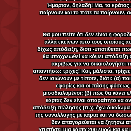
Ήμαρτον, δηλαδή! Μα, το κράτος ξ
παίρνουν και το πότε τα παίρνουν, α
Θα μου πείτε ότι δεν είναι η φορ
αλλά εκείνων από τους οποίους α
δίχως απόδειξη, διότι -υποτίθεται πω
θα υποχρεωθεί να κόψει απόδειξη 
ακριβώς για να δικαιολογήσει τ
απαντήσω: τρίχες! Και, μάλιστα, τρίχε
δεν ισιώνουν με τίποτε, διότι: (α) πο
εφορίες και οι πάσης φύσεως 
μισοδιαλυμένοι; (β) πώς θα κάνει 
κάρτας δεν είναι απαραίτητο να α
απόδειξη πώλησης (π.χ. έχω δικαίωμα
τής συναλλαγής με κάρτα και να δώσω
δεν απαγορεύεται να ζητήσω α
χτυπήσει μια κάρτα 200 ευρώ και να 