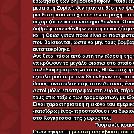
ερωτήσεις των δημοσιογράφων "ποιοί είν
μέσα στη Συρία", δεν ήταν σε θέση να ψελ
μια θέση που κατέχουν στην περιοχή. Τα 
ισχυριζόταν και το επίσημο Λονδίνο. Οτα
Λαβρόφ, απευθύνθηκε επίσημα και ζήτησε
και η Ουάσιγκτον ποιοί είναι οι πασιφιστ
που βρίσκονται, ώστε να μην τους βομβαρ
ανταποκρίθηκε.
Αντίθετα, πίσω από αυτή την έξαρση τη
να κρύψουν το μεγάλο φιάσκο στο οποίο ε
πολυδιαφημισμένη -από τις ΗΠΑ- επιχείρ
εξοπλισμού περί των 85 ανδρών της -απ
ίδιους- αντιπολίτευσης στον Ασσαντ, έναντι
Αυτοί μόλις επέστρεψαν στη Συρία, πέρα
τους στις τάξεις των τρομοκρατών, με εξα
Είναι χαρακτηριστική η εικόνα του αμερι
-καταϊδρωμένος- προσπαθούσε να δικαιολ
στο Κογκρέσσο της χώρας του.
Τουρκικές κραυ
Οσον αφορά τη
ρωσική παραβίαση του τ