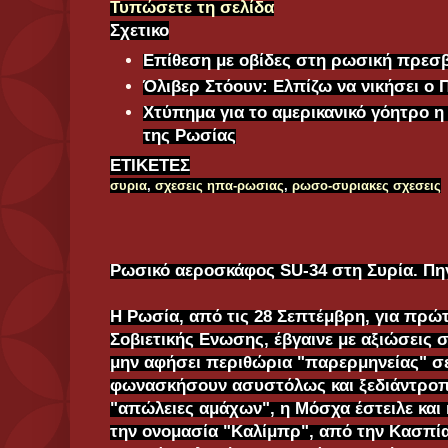
Τυπώσετε τη σελίδα
Σχετικο
Επίθεση με οβίδες στη ρωσική πρεσ
Όλιβερ Στόουν: Ελπίζω να νικήσει ο 
Χτύπημα για το αμερικανικό γόητρο η
της Ρωσίας
ΕΤΙΚΕΤΕΣ
συρια
,
σχεσεις ηπα-ρωσιας
,
ρωσο-συριακες σχεσεις
Ρωσικό αεροσκάφος SU-34 στη Συρία. Πη
Η Ρωσία, από τις 28 Σεπτέμβρη, για πρώ
Σοβιετικής Ενωσης, έβγαινε με αξιώσεις σ
μην αφήσει περιθώρια "παρερμηνείας" σ
φωνασκήσουν ασυστόλως και ξεδιάντροπα
"απώλειες αμάχων", η Μόσχα έστειλε και
την ονομασία "Καλίμπρ", από την Κασπία 