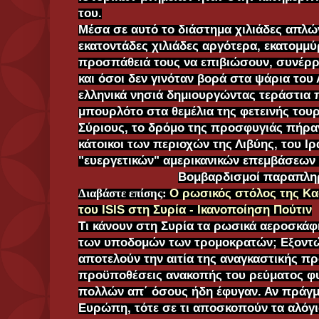
του.
Μέσα σε αυτό το διάστημα χιλιάδες απλώ
εκατοντάδες χιλιάδες αργότερα, εκατομμύ
προσπάθειά τους να επιβιώσουν, συνέρρ
και όσοι δεν γινόταν βορά στα ψάρια του
ελληνικά νησιά δημιουργώντας τεράστια 
μπουρλότο στα θεμέλια της φετεινής τουρ
Σύριους, το δρόμο της προσφυγιάς πήραν
κάτοικοι των περιοχών της Λιβύης, του Ιρ
"ευεργετικών" αμερικανικών επεμβάσεων
Βομβαρδισμοί παραπλ
Διαβάστε επίσης:
Ο ρωσικός στόλος της Κα
του ISIS στη Συρία - Ικανοποίηση Πούτιν
Τι κάνουν στη Συρία τα ρωσικά αεροσκά
των υποδομών των τρομοκρατών; Εξοντ
αποτελούν την αιτία της αναγκαστικής π
προϋποθέσεις ανακοπής του ρεύματος φυ
πολλών απ΄ όσους ήδη έφυγαν. Αν πράγμα
Ευρώπη, τότε σε τι αποσκοπούν τα αλόγι