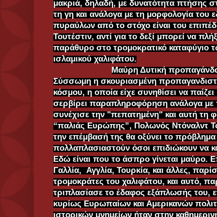
μακριά, δηλαδή, με δυνατότητα πτήσης σ
τη γη και ανάλογα με τη μορφολογία του 
πυραύλων από το στόχο είναι του επιπέδ
Τουτέστιν, αντί για το δεξί μπορεί να πλή
παράθυρο στο τρομοκρατικό καταφύγιο 
ισλαμικού χαλιφάτου.
Μαύρη Δυτική προπαγάνδα
Σύσσωμη η σκουριασμένη προπαγανδιστι
κόσμου, η οποία είχε συνηθίσει να παίζει
σερβίρει παραπληροφόρηση ανάλογα με 
συνέχισε την "πεπατημένη" και αυτή τη 
“παλιάς Ευρώπης”, Πολωνός Ντόναλντ Του
την επέμβασή της θα οξύνει το πρόβλημ
πολλαπλασιαστούν όσοι επιδιώκουν να 
Εδώ είναι που το άσπρο γίνεται μαύρο. Ε
Γαλλία, Αγγλία, Τουρκία, και άλλες, παρ
τρομοκράτες του χαλιφάτου, και αυτό, π
τριπλασίασε το έδαφος εξάπλωσής του, 
κυρίως Ευρωπαίων και Αμερικανών πολιτ
ιστορικών μνημείων ήταν στην καθημεριν