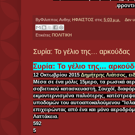
.
φροντι
ByΦιλιππος Ανθης
ΗΦΑΙΣΤΟΣ
στις
5:03 μ.μ.
Δεν 
Ετικέτες
ΠΟΛΙΤΙΚΗ
Συρία: Το γέλιο της… αρκούδας
Συρία: Το γέλιο της… αρκούδ
12 Οκτωβρίου 2015
Δημήτρης Λιάτσος
,
ει
Μέσα σε ένα μόλις 15μερο, τα ρωσικά αε
σοβιετικού κατασκευαστή, Σουχόϊ, διαφόρ
εκμοντερνισμένα παλιότερης, κατέστρεψ
υποδομών του αυτοαποκαλούμενου "Ισλα
επιχειρώντας από ένα και μόνο αεροδρόμ
Λαττάκεια.
592
5