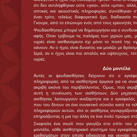
ότι δεν αντιλήφθηκαν ούτε «γκα», ούτε «μπα», αλλά
οπτικές και ακουστικές πληροφορίες συντέθηκαν 
έναν τρίτο, τελείως διαφορετικό ήχο, διαδικασία
Γκουρκ, από το επώνυμο ενός από τους ερευνητές π
Ψευδαισθήσεις μπορεί να δημιουργήσει και ο συνδυα
αφής. Οταν τρίβουμε τις παλάμες των χεριών μας,
υγρές είναι αισθανόμενοι όχι μόνο το ποσό της υ
κάνουν. Αν ο ήχος είναι δυνατός και μοιάζει με θρόισμ
ξερά, αν ο ήχος είναι πιο απαλός και υψίσυχνος, τό
υγρές.
Δύο μοντέλα
Αυτές οι ψευδαισθήσεις δείχνουν ότι ο εγκέφ
πληροφορίες από τα αισθητήρια όργανα για να συνά
ακριβή εικόνα του περιβάλλοντος. Ομως, πού ακριβ
αυτή η συνένωση των αισθήσεων; Δύο μηχανισμο
αισθήσεις λειτουργούν ανεξάρτητα και ο εγκέφαλός
που του δίνουν σε ένα συνεκτικό σύνολο κατά τα τε
πληροφοριών αυτών, είτε οι αισθήσεις συνεργάζοντ
επηρεάζοντας η μια την άλλη σε ένα πολύ πρώιμο στά
Σκεφτείτε ένα σκυλί που γαυγίζει στο σπίτι του
μοντέλο, κάθε αισθητηριακό σύστημα του εγκεφάλου
ερεθισμάτων στον οποίο ειδικεύεται και γεννάει τ