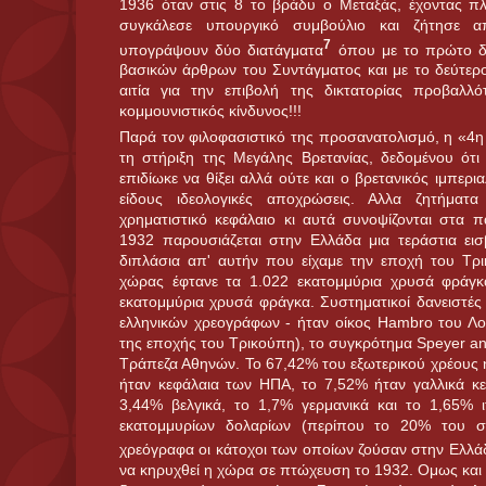
1936 όταν στις 8 το βράδυ ο Μεταξάς, έχοντας π
συγκάλεσε υπουργικό συμβούλιο και ζήτησε 
7
υπογράψουν δύο διατάγματα
όπου με το πρώτο δι
βασικών άρθρων του Συντάγματος και με το δεύτερο
αιτία για την επιβολή της δικτατορίας προβαλλό
κομμουνιστικός κίνδυνος!!!
Παρά τον φιλοφασιστικό της προσανατολισμό, η «4η
τη στήριξη της Μεγάλης Βρετανίας, δεδομένου ότι
επιδίωκε να θίξει αλλά ούτε και ο βρετανικός ιμπερι
είδους ιδεολογικές αποχρώσεις. Αλλα ζητήματ
χρηματιστικό κεφάλαιο κι αυτά συνοψίζονται στα 
1932 παρουσιάζεται στην Ελλάδα μια τεράστια ει
διπλάσια απ' αυτήν που είχαμε την εποχή του Τρι
χώρας έφτανε τα 1.022 εκατομμύρια χρυσά φράγκ
εκατομμύρια χρυσά φράγκα. Συστηματικοί δανειστές
ελληνικών χρεογράφων - ήταν οίκος Hambro του Λο
της εποχής του Τρικούπη), το συγκρότημα Speyer an
Τράπεζα Αθηνών. Το 67,42% του εξωτερικού χρέους ή
ήταν κεφάλαια των ΗΠΑ, το 7,52% ήταν γαλλικά κε
3,44% βελγικά, το 1,7% γερμανικά και το 1,65% 
εκατομμυρίων δολαρίων (περίπου το 20% του συ
χρεόγραφα οι κάτοχοι των οποίων ζούσαν στην Ελλά
να κηρυχθεί η χώρα σε πτώχευση το 1932. Ομως και 