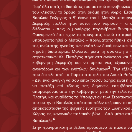
Παρ' όλα αυτά, οι θιασώτες του αστικού κοινοβουλευτ
του κλείσουν το δρόμο, όταν ακόμη ήταν νωρίς. Ετσ
Βασιλιάς Γεώργιος ο Β΄ έκανε τον Ι. Μεταξά υπουρ
Δεμερτζή, πολλοί ήταν αυτοί που νόμισαν - κι 
διέδωσαν - πως ο μονάρχης παρενέβαινε δυναμικά
Φαινομενικά έτσι είχαν τα πράγματα, αφού το πρωί 
υπουργοποιηθεί ο Μεταξάς - πραγματοποιήθηκε στ
της ανώτατης ηγεσίας των ενόπλων δυνάμεων και 
κήρυξη δικτατορίας. Μάλιστα, μετά τη σύσκεψη ο -
στρατιωτικών Αλ. Παπάγος πήγε στα ανάκτορα και ζ
κυβέρνηση Δεμερτζή και να ορίσει νέα, εξωκοιν
3
ανακτόρων και των ενόπλων δυνάμεων
. Την εξέλι
που έστειλε από το Παρίσι στο φίλο του Λουκά Ρούφ
«Δεν είναι ανάγκη να σου είπω πόσον ζωηρά είναι η 
να πατάξη επί τέλους τας διηνεκείς επεμβάσε
απομακρύνας από την κυβέρνησιν, μετά την τελευτα
Πλατήν, και αναθέσας το Υπουργείον των Στρατιωτικώ
του αυτήν ο Βασιλεύς απέκτησε πάλιν ακέραιον το κ
αποκατάστασιν της ψυχικής ενότητος του Ελληνικού 
Χώρας εις κανονικόν πολιτικόν βίον... Από μέσα α
4
Βασιλεύς!»
Στην πραγματικότητα βέβαια αρνούμενο το παλάτι να