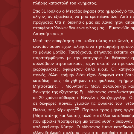
πλήρης καταστολή του κινήματος.
Στις 31 Ιουλίου ο Μεταξάς έγραφε στο ημερολόγιό το
ολίγον, αν εξετείνετο, να μου εματαίωνε όλα. Από 
πράγματα: Οτι η διοίκησίς μας εις Χανιά ήταν αποκ
περιφέρεια Χανίων δεν είναι φίλος μας... Εματαιώθη α
Απογοήτευσις;».
Μετά την επικράτηση του καθεστώτος στα Χανιά, η 
εναντίον όσων είχαν τολμήσει να την αμφισβητήσουν. 
το μόνιμο μοτίβο. Ταυτόχρονα, στήνονται έκτακτα σ
παραπέμφθηκαν με την κατηγορία ότι διέγειραν 
συλλάβουν στρατιωτικούς, είχαν σκοπό να προκαλ
χωροφύλακες, αφαίρεσαν όπλα κ.ο.κ. Οι κατηγορ
ποινές, άλλοι ερήμην διότι είχαν διαφύγει στα βο
καταδίκη τους οδηγήθηκαν στις φυλακές. Ερήμην
Μητσοτάκης, Ι. Μουντάκης, Μαν. Βολουδάκης και
διοικητής της εξέγερσης Εμ. Μάντακας καταδικάστηκ
σε 20 χρόνια κάθειρξη ο Βαγγέλης Χατζηαγγελής. Ο
σε διάφορες ποινές, γέμισαν τις φυλακές του Ιντζε
25
Πύλου, της Κέρκυρας
. Περίπου τρεις μήνες αργό
(Μητσοτάκης και λοιποί), αλλά και άλλοι καταδιωκόμ
που έβρισκε προτιμότερη μια τέτοια λύση - διέφυγα
από εκεί στην Κύπρο. Ο Μάντακας έμεινε καταδιωκό
ελληνοϊταλικού πολέμου, ενώ στο μεσοδιάστημα τ