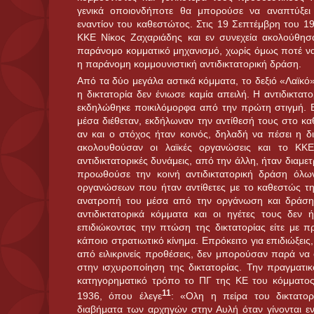
γενικά οποιονδήποτε θα μπορούσε να αναπτύξε
εναντίον του καθεστώτος. Στις 19 Σεπτέμβρη του 1
ΚΚΕ Νίκος Ζαχαριάδης και εν συνεχεία ακολούθησ
παράνομο κομματικό μηχανισμό, χωρίς όμως ποτέ να
η παράνομη κομμουνιστική αντιδικτατορική δράση.
Από τα δύο μεγάλα αστικά κόμματα, το δεξιό «Λαϊκό
η δικτατορία δεν ένιωσε καμία απειλή. Η αντιδικτα
εκδηλώθηκε ποικιλόμορφα από την πρώτη στιγμή. Ερ
μέσα διέθεταν, εκδήλωναν την αντίθεσή τους στο κα
αν και ο στόχος ήταν κοινός, δηλαδή να πέσει η δι
ακολουθούσαν οι λαϊκές οργανώσεις και το ΚΚΕ
αντιδικτατορικές δυνάμεις, από την άλλη, ήταν διαμετ
προωθούσε την κοινή αντιδικτατορική δράση όλω
οργανώσεων που ήταν αντίθετες με το καθεστώς τη
ανατροπή του μέσα από την οργάνωση και δράση τ
αντιδικτατορικά κόμματα και οι ηγέτες τους δεν
επιδιώκοντας την πτώση της δικτατορίας είτε με πρ
κάποιο στρατιωτικό κίνημα. Επρόκειτο για επιδιώξε
από ειλικρινείς προθέσεις, δεν μπορούσαν παρά να 
στην ισχυροποίηση της δικτατορίας. Την πραγματικ
κατηγορηματικό τρόπο το ΠΓ της ΚΕ του κόμματο
11
1936, όπου έλεγε
: «Ολη η πείρα του δικτατορ
διαβήματα των αρχηγών στην Αυλή όταν γίνονται εν