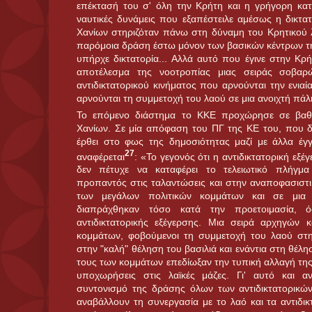
επέκτασή του σ' όλη την Κρήτη και η γρήγορη κατά
ναυτικές δυνάμεις που εξαπέστειλε αμέσως η δικτα
Χανίων στηριζόταν πάνω στη δύναμη του Κρητικού λ
παρόμοια δράση έστω μόνον των βασικών κέντρων τ
υπήρχε δικτατορία... Αλλά αυτό που έγινε στην Κρήτ
αποτέλεσμα της νοοτροπίας μιας σειράς σοβα
αντιδικτατορικού κινήματος που αρνούνται την ενιαία
αρνούνται τη συμμετοχή του λαού σε μια ανοιχτή πάλη
Το επόμενο διάστημα το ΚΚΕ προχώρησε σε βαθ
Χανίων. Σε μία απόφαση του ΠΓ της ΚΕ του, που δε
έρθει στο φως της δημοσιότητας μαζί με άλλα έγ
27
αναφέρεται
: «Το γεγονός ότι η αντιδικτατορική εξ
δεν πέτυχε να καταφέρει το τελειωτικό πλήγμα 
προπαντός στις ταλαντώσεις και στην αναποφασιστι
των μεγάλων πολιτικών κομμάτων και σε μι
διαπράχθηκαν τόσο κατά την προετοιμασία, 
αντιδικτατορικής εξέγερσης. Μια σειρά αρχηγών 
κομμάτων, φοβούμενοι τη συμμετοχή του λαού στην
στην "καλή" θέληση του βασιλιά και ενάντια στη θέλ
τους των κομμάτων επεδίωξαν την τυπική αλλαγή της
υποχωρήσεις στις λαϊκές μάζες. Γι' αυτό και 
συντονισμό της δράσης όλων των αντιδικτατορικών
αναβάλλουν τη συνεργασία με το λαό και τα αντιδι