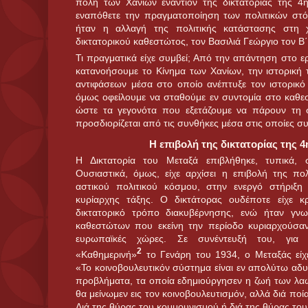
πόλη των Χανίων εναντίον της δικτατορίας της 4
εναπόθετε την πραγματοποίηση των πολιτικών στό
ήταν η αλλαγή της πολιτικής κατάστασης στη 
δικτατορικού καθεστώτος, τον Βασιλιά Γεώργιο τον Β΄
Τι πραγματικά είχε συμβεί; Από την απάντηση στο 
κατανοήσουμε το Κίνημα των Χανίων, την ιστορική 
αντιφάσεων μέσα στο οποίο ανέπτυξε τον ιστορικ
όμως οφείλουμε να σταθούμε εν συντομία στο καθ
ώστε τα γεγονότα που εξετάζουμε να πάρουν τη
προσδιορίζεται από τις συνθήκες μέσα στις οποίες συ
Η επιβολή της δικτατορίας της 
Η Δικτατορία του Μεταξά επιβλήθηκε, τυπικά,
Ουσιαστικά, όμως, είχε αρχίσει η επιβολή της π
αστικού πολιτικού κόσμου, στην ενεργό στήριξη
κυρίαρχης τάξης. Ο δικτάτορας ουδέποτε είχε 
δικτατορικό τρόπο διακυβέρνησης, ενώ ήταν γν
καθεστώτων που εκείνη την περίοδο κυριαρχούσαν 
ευρωπαϊκές χώρες. Σε συνέντευξή του, για 
2
«Καθημερινή»
το Γενάρη του 1934, ο Μεταξάς είχε
«Το κοινοβουλευτικόν σύστημα είναι εν απολύτω αδυ
προβλήματα, τα οποία εδημιούργησεν η ζωή των λαώ
θα μείνωμεν εις τον κοινοβουλευτισμόν, αλλά διά ποί
Διά της θύρας του κομμουνισμού ή διά της θύρας του