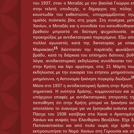
του 1937, όταν ο Μεταξάς με τον βασιλιά Γεώργιο ε
στην τελετή υποδοχής, ο δήμαρχος της πόλης 
κουστωδία του καθεστώτος, υπογραμμίζοντας τη
ομαλός πολιτικός βίος στη χώρα. Στη συνέχεια, με
Χανίων, ο Μεταξάς και η συνοδεία του κατευθύνθηκαν
βρεθούν μπροστά σε δεύτερη ψυχρολουσία, α
προκηρύξεις με αντιδικτατορικό περιεχόμενο. Εξω α
πολλοί αγωνιστές κατά της δικτατορίας με επι
15
Μαριακάκη
διέσπασαν την παράταξη φωνάζοντα
βράδυ, κατά τη διάρκεια του επίσημου δείπνου, βύ
λόγια, αντιδικτατορικές εκδηλώσεις συνόδευσαν τον
στην Κρήτη και λίγο αργότερα, στις 21 Μάρτη του 
εκδηλώσεις με την ευκαιρία του ετήσιου μνημοσύνου
1
μνημόσυνο, η Αστυνομία ξεκίνησε πογκρόμ διώξεων
Μέσα στο 1937 η αντιδικτατορική δράση στην Κρήτη κ
σημαντικά. Η ενότητα δράσης, κομμουνιστών και 
υπάρχουν επαφές με αντιδικτατορικές επιτροπές τη
πεποίθηση ότι στην Κρήτη μπορεί να ξεκινήσει αντ
αποτελέσει το έναυσμα για να ξεσηκωθεί ενάντια σ
Πάσχα του 1938 κατέβηκε στα Χανιά ο Αριστομέν
Χανίων και ανιψιός του Ελευθερίου Βενιζέλου. Είχε
Παπαναστασίου και από πολύ νωρίς είχε έρθει σ
εκπροσωπήσει το Νομό Χανίων στη Γερουσία και στ