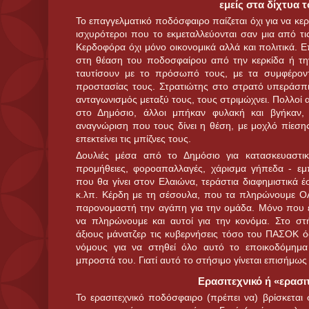
εμείς στα δίχτυα 
Το επαγγελματικό ποδόσφαιρο παίζεται όχι για να κερ
ισχυρότεροι που το εκμεταλλεύονται σαν μια από τι
Κερδοφόρα όχι μόνο οικονομικά αλλά και πολιτικά. 
στη θέαση του ποδοσφαίρου από την κερκίδα ή τη
ταυτίσουν με το πρόσωπό τους, με τα συμφέροντ
προστασίας τους. Στρατιώτης στο στρατό υπεράσπ
ανταγωνισμός μεταξύ τους, τους στριμώχνει. Πολλοί
στο Δημόσιο, άλλοι μπήκαν φυλακή και βγήκαν, 
αναγνώριση που τους δίνει η θέση, με μοχλό πίεσης
επεκτείνει τις μπίζνες τους.
Δουλιές μέσα από το Δημόσιο για κατασκευαστικ
προμήθειες, φοροαπαλλαγές, χάρισμα γήπεδα - ε
που θα γίνει στον Ελαιώνα, τεράστια διαφημιστικά
κ.λπ. Κέρδη με τη σέσουλα, που τα πληρώνουμε ΟΛ
παρονομαστή την αγάπη για την ομάδα. Μόνο που εμ
να πληρώνουμε και αυτοί για την κονόμα. Στο στήσ
άξιους μάνατζερ τις κυβερνήσεις τόσο του ΠΑΣΟΚ ό
νόμους για να στηθεί όλο αυτό το εποικοδόμη
μπροστά του. Γιατί αυτό το στήσιμο γίνεται επισήμως
Ερασιτεχνικό ή «ερασι
Το ερασιτεχνικό ποδόσφαιρο (πρέπει να) βρίσκεται