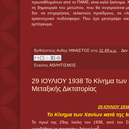
πρωταθλημάτων από το ΠΑΜΕ, είναι καλό ξεκίνημα. Χρ
τη δημιουργία του μετώπου, που θα συγκρούεται με
δισ. σε επιχειρήσεις, εκλεκτούς προέδρους, σε «
ερασιτεχνικό ποδόσφαιρο. Που έχει μετατρέψει κ
εμπόρευμα.
ByΦιλιππος Ανθης
ΗΦΑΙΣΤΟΣ
στις
11:49 μ.μ.
Δεν
Ετικέτες
ΑΘΛΗΤΙΣΜΟΣ
29 ΙΟΥΛΙΟΥ 1938 Το Κίνημα των 
Μεταξικής Δικτατορίας
29 ΙΟΥΛΙΟΥ 193
Το Κίνημα των Χανίων κατά της Μ
Το πρωί της 29ης Ιούλη του 1938, από τον Σ
1
μεταδόθηκε το παρακάτω διάγγελμα
: