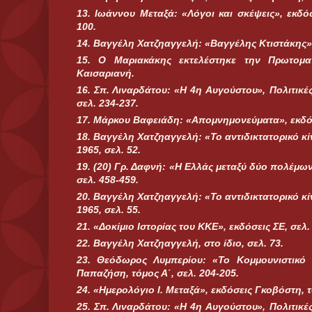
13. Ιωάννου Μεταξά: «Λόγοι και σκέψεις», εκδόσ
100.
14. Βαγγέλη Χατζηαγγελή: «Βαγγέλης Κτιστάκης», 
15. Ο Μαριακάκης εκτελέστηκε την Πρωτομα
Καισαριανή.
16. Σπ. Λιναρδάτου: «Η 4η Αυγούστου», Πολιτικές
σελ. 234-237.
17. Μάρκου Βαφειάδη: «Απομνημονεύματα», εκδόσε
18. Βαγγέλη Χατζηαγγελή: «Το αντιδικτατορικό κί
1965, σελ. 52.
19. (20) Γρ. Δαφνή: «Η Ελλάς μεταξύ δύο πολέμων»
σελ. 458-459.
20. Βαγγέλη Χατζηαγγελή: «Το αντιδικτατορικό κί
1965, σελ. 55.
21. «Δοκίμιο Ιστορίας του ΚΚΕ», εκδόσεις ΣΕ, σελ.
22. Βαγγέλη Χατζηαγγελή, στο ίδιο, σελ. 73.
23. Θεόδωρος Λυμπερίου: «Το Κομμουνιστικό 
Παπαζήση, τόμος Α΄, σελ. 204-205.
24. «Ημερολόγιο Ι. Μεταξά», εκδόσεις Γκοβόστη, τ
25. Σπ. Λιναρδάτου: «Η 4η Αυγούστου», Πολιτικές