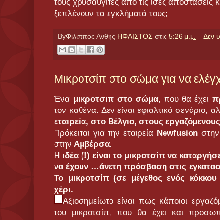
τους χρυσαυγίτες από τις ίσες αποστάσεις 
ξεπλένουν τα εγκλήματά τους;
ByΦιλιππος Ανθης
ΗΦΑΙΣΤΟΣ
στις
5:26 μ.μ.
Δεν 
Μικροτσίπ στο σώμα για να ελέγχε
Ένα
μικροτσιπ στο σώμα
, που θα έχει
π
τον καθένα. Δεν είναι εφιαλτικό σενάριο, α
εταιρεία, στο Βέλγιο, στους εργαζόμενους
Πρόκειται για την εταιρεία
Newfusion
στην
στην
Αμβέρσα
.
Η ιδέα (!) είναι το μικροτσίπ να καταργήσ
να έχουν …άνετη πρόσβαση στις εγκατασ
Το μικροτσίπ (σε μέγεθος ενός κόκκου 
χέρι.
Αξιοσημείωτο είναι πως κάποιοι εργαζό
του μικροτσίπ, που θα έχει και προσωπ