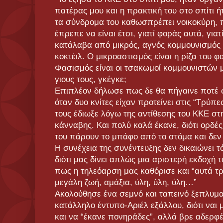
πατέρας μου και η πρακτική του στο σπίτι 
τα σύνδρομα του καθωσπρέπει νοικοκύρη, π
έπρεπε να είναι έτσι, γιατί φοράς αυτά, γιατ
κατάλαβα από μικρός, αγνός κομμουνισμός 
κοκτέιλ. Ο μικροαστισμός είναι η ρίζα του φ
Φασισμός είναι οι τσακωμοί κομμουνιστών
γιους τους, γκέγκε;
Επιπλέον δήλωσε πως δε θα πήγαινε ποτέ σ
όταν δυο κνίτες είχαν προτείνει στις “Τρύπ
τους έδιωξε λόγω της αντίθεσης του ΚΚΕ στ
κάνναβης. Και πολύ καλά έκανε, διότι ορδέ
του πάρουν το μπάφο από το στόμα και δεν ε
Η συνέχεια της συνέντευξης δεν δικαιώνει τ
διότι μας δίνει απλώς μια αριστερή εκδοχή 
πως η τηλεόαρση μας καθόρισε και “αυτά τρ
μεγάλη ζωή, αμάξια, ύλη, ύλη, ύλη…”
Ακολούθησε ένα σεμνό και ταπεινό ξεπλυματ
κατάλληλο έντυπο-Αριέλ εξάλλου, διότι ναι 
και να “έκανε πονηράδες”, αλλά βρε αδερφέ