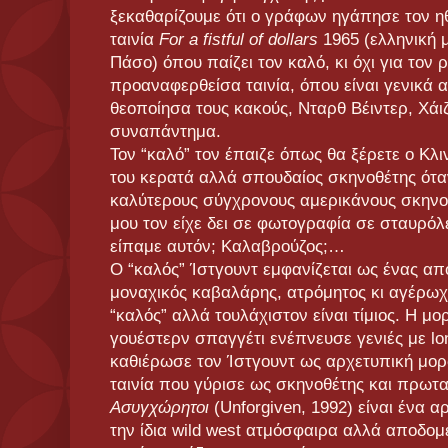
ξεκαθαρίζουμε ότι ο γράφων ηγάπησε τον ηθ
ταινία
For a fistful of dollars
1965 (ελληνική 
Πάσο) όπου παίζει τον καλό, κι όχι για τον 
προαναφερθείσα ταινία, όπου είναι γενικά 
θεοποίησα τους κακούς, Νταρθ Βέιντερ, Χάι
συναπάντημα.
Τον “καλό” τον έπαιζε όπως θα ξέρετε ο Κλ
του κερατά αλλά σπουδαίος σκηνοθέτης ότα
καλύτερους σύγχρονους αμερικάνους σκηνο
μου τον είχε δει σε φωτογραφία σε σταυρόλ
είπαμε αυτόν; Καλαβρούζος;…
Ο “καλός” Ίστγουντ εμφανίζεται ως ένας απ
μοναχικός καβαλάρης, ατρόμητος κι αγέρωχ
“καλός” αλλά τουλάχιστον είναι τίμιος. Η μο
γουέστερν σπαγγέτι ενέπνευσε γενιές με lon
καθιέρωσε τον Ίστγουντ ως αρχετυπική μορφή
ταινία που γύρισε ως σκηνοθέτης και πρωτα
Ασυγχώρητοι
(Unforgiven, 1992) είναι ένα 
την ίδια wild west ατμόσφαιρα αλλά αποδομ