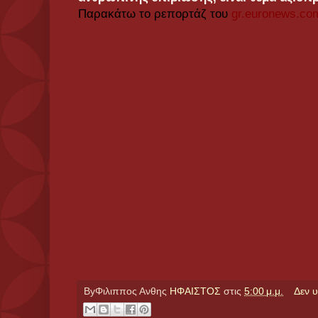
Παρακάτω το ρεπορτάζ του
gr.euronews.co
ByΦιλιππος Ανθης
ΗΦΑΙΣΤΟΣ
στις
5:00 μ.μ.
Δεν 