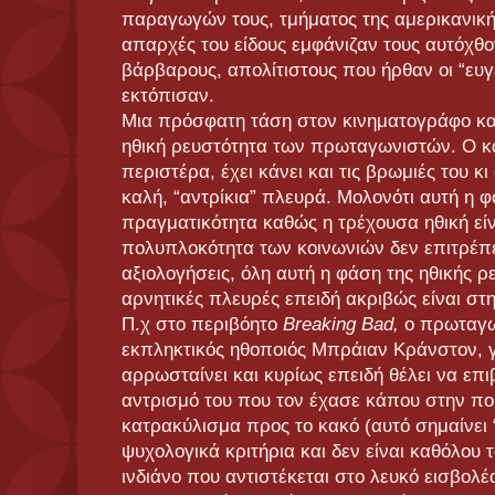
παραγωγών τους, τμήματος της αμερικανικής
απαρχές του είδους εμφάνιζαν τους αυτόχθο
βάρβαρους, απολίτιστους που ήρθαν οι “ευγε
εκτόπισαν.
Μια πρόσφατη τάση στον κινηματογράφο και 
ηθική ρευστότητα των πρωταγωνιστών. Ο κ
περιστέρα, έχει κάνει και τις βρωμιές του κι
καλή, “αντρίκια” πλευρά. Μολονότι αυτή η φ
πραγματικότητα καθώς η τρέχουσα ηθική είν
πολυπλοκότητα των κοινωνιών δεν επιτρέπε
αξιολογήσεις, όλη αυτή η φάση της ηθικής ρ
αρνητικές πλευρές επειδή ακριβώς είναι στ
Π.χ στο περιβόητο
Breaking Bad,
ο πρωταγων
εκπληκτικός ηθοποιός Μπράιαν Κράνστον, γ
αρρωσταίνει και κυρίως επειδή θέλει να επ
αντρισμό του που τον έχασε κάπου στην πορ
κατρακύλισμα προς το κακό (αυτό σημαίνει “
ψυχολογικά κριτήρια και δεν είναι καθόλου τ
ινδιάνο που αντιστέκεται στο λευκό εισβολέ