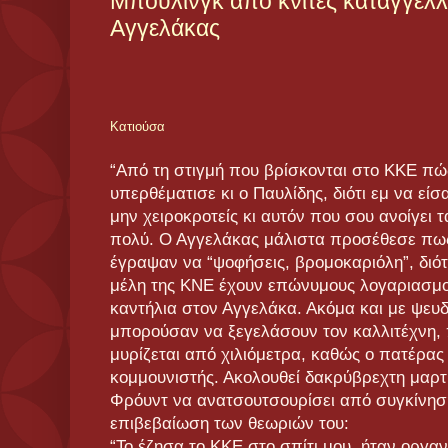
Μπούλινγκ από κνίτες καταγγέλλε
Αγγελάκας
Κατιούσα
“Από τη στιγμή που βρίσκονται στο ΚΚΕ πώ
υπερθέματισε κι ο Παυλίδης, διότι εμ να είσ
μην χειροκροτείς κι αυτόν που σου ανοίγει τ
πολύ. Ο Αγγελάκας μάλιστα προσέθεσε πως 
έγραψαν να “ψοφήσεις, βρομοκαριόλη”, διότ
μέλη της ΚΝΕ έχουν επώνυμους λογαριασμο
καντήλια στον Αγγελάκα. Ακόμα και με ψευ
μπορούσαν να ξεγελάσουν τον καλλιτέχνη, 
μυρίζεται από χιλιόμετρα, καθώς ο πατέρα
κομμουνιστής. Ακολουθεί δακρύβρεχτη μαρτ
Φρόυντ να ανατσουτσουρίσει από συγκίνησ
επιβεβαίωση των θεωριών του:
“Το έζησα το ΚΚΕ στο σπίτι μου, ήταν οργα