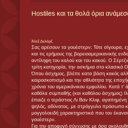
Hostiles και τα θολά όρια ανάμεσ
Άλεξ Δελάρζ
Σας αρέσουν τα γουέστερν; Τότε σίγουρα, ε
και τις ερήμους της βορειοαμερικανικής ενδ
αντίληψη του καλού και του κακού. Ο Σέρτζιο
τρίτη κατηγορία, την ασκήμια στο κλασικό 
Όπου άσχημος, βλέπε κατα βάση κακός αλ
καιροσκοπισμό και την αθλιότητα της εποχής,
χρόνια του αμερικάνικου εμφυλίου. Κατά τ’ 
καθόλα συμπαθής (και καθόλου άσχημος) Ιλ
έπαιζε ο τεράστιος Λι Βαν Κλιφ, αγαπημένη
ψηλός, αδύνατος, με στρόγγυλο πρόσωπο κα
μογγολοειδή χαρακτηριστικά που τον έκανα
γουέστερν.
Για την αποφυγή σύγχυσης με όσα ακολου