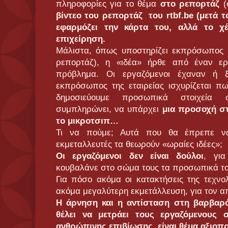
πληροφορίες για το θέμα
στo ρεπορτάζ
(
βίντεο του ρεπορτάζ του rtbf.be
(μετά τ
εφαρμόζει την κάρτα του, αλλά το χ
επιχείρηση.
Μάλιστα, όπως υποστηρίζει εκπρόσωπος τη
ρεπορτάζ), η «ιδέα» ήρθε από έναν ερ
πρόβλημα. Οι εργαζόμενοι έχαναν ή ξ
εκπρόσωπος της εταιρείας ισχυρίζεται π
δημοσιεύουμε προσωπικά στοιχεία στ
συμπληρώνει, να υπάρχει
μια προσοχή στ
το μικροτσιπ…
Τι να πούμε; Αυτά που θα έπρεπε να
εκμεταλλευτές τα θεωρούν «ωραίες ιδέες»;
Οι εργαζόμενοι δεν είναι δούλοι
, για
κουβαλάνε στο σώμα τους τα προσωπικά το
Για πόσο ακόμα οι κατακτήσεις της τεχνολ
ακόμα μεγαλύτερη εκμετάλλευση, για τον α
Η άρνηση και η αντίσταση στη βαρβαρ
θέλει να μετράει τους εργαζόμενους σ
ανθρώπινης επιβίωσης, είναι θέμα αξιο