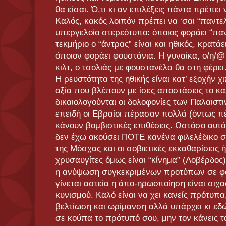
θα είσαι. Ό,τι κι αν επιλέξεις πάντα πρέπει
Καλός, κακός λοιπόν πρέπει να ‘σαι “παντε
υπεργελοίο στερεότυπο: όποιος φοράει “παν
τεκμήριο ο “άντρας” είναι και ηθικός, κρατά
όποιον φοράει φουστάνια. Η γυναίκα, ο/η/@
κιλτ, ο τσολιάς με φουστανέλα θα στη φέρει
Η ρευστότητα της ηθικής είναι κατ’ εξοχήν 
αξία που βλέπουν με ίσες αποστάσεις το καλ
δικαιολογούνται οι δολοφονίες των Παλαιστι
επειδή οι Εβραίοι πέρασαν πολλά (όντως πέ
κάνουν βομβιστικές επιθέσεις. Ωστόσο αυτό 
δεν έχω ακούσει ΠΟΤΕ κανένα φιλελέδικο σίχ
της Μόσχας και οι σοβιετικές εκκαθαρίσεις 
χρυσαυγίτες όμως είναι “κίνημα” (Λοβέρδος
η ανύψωση συγκεκριμένων προτύπων σε φά
γίνεται αστεία η άπο-ηρωοποίηση είναι σιχ
κυνισμού. Καλό είναι να χει κανείς πρότυ
βελτίωση και ωρίμανση αλλά υπάρχει κι εδώ
σε κούπα το πρότυπό σου, μην τον κάνεις τ