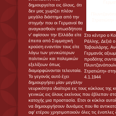
δημιουργείται εις όλους, ότι
δεν μας χωρίζει πλέον
μεγάλο διάστημα από την
στιγμήν που οι Γερμανοί θα
αναγκασθούν οπωσδήποτε
ν' αφίσουν την Ελλάδα είτε
Στο κέντρο ο Κ
έπειτα από Συμμαχική
Ράλλης. Δεξιά 
κρούση εναντίον τους είτε
Ταβουλάρης. Αν
λόγω των γενικώτερων
Γερμανός αξιωμα
πολιτικών και πολεμικών
προδότης συντα
εξελίξεων όπως
Πλυντζανόπουλ
διαμορφώνονται τελευταία.
Στρατιώτη» στη
Το γεγονός αυτό έχει
4.1.1944
δημιουργήσει μίαν μεγάλην
νευρικότητα ιδιαίτερα εις τους κύκλους της
γενικώς εις όλους εκείνους που έβλεπαν σ
κατοχής μια προστασία. Ετσι οι κύκλοι αυτοί
να δημιουργήσουν δυνάμεις που θα αντικατ
αφ' ετέρου χρησιμοποιούν όλες τις ένοπλες δ