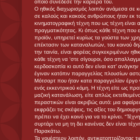
οποίο συνέδεσε την καριέρα του.
Ο ηθικός διαχωρισμός λοιπόν ανάμεσα σε κα
σε καλούς και κακούς ανθρώπους ήταν εκ τ
κινηματογραφική τέχνη που ως τέχνη είναι 
πραγματικότητας. Κι όπως κάθε τέχνη που 
προϊόν, υπηρετεί κυρίως τα γούστα των χρη
επέκτασιν των καταναλωτών, του κοινού δη
την ταινία, είναι φορέας συγκεκριμένων ηθι
κάθε τέχνη να ‘στε σίγουροι, όσο απαλλαγμέν
κερδοσκοπία κι αυτό δεν είναι κατ’ ανάγκη
έγιναν κατόπιν παραγγελίας πλουσίων αστώ
Μότσαρτ που ήταν κατα παραγγελίαν έργο 
ενός εκκεντρικού κόμη. Η τέχνη είτε ως πρ
μαζική κατανάλωση, είτε απλώς εκτεθειμένο
περαστικών είναι ακριβώς αυτό: μια αφαίρε
εκφράζει τις σκέψεις, τις αξίες του δημιουρ
πρέπει να έχει κοινό για να το κρίνει. “Τέχ
συρτάρι να μη τη δει κανένας δεν είναι τέχν
Παρακάτω.
Τα γουέστερν λοιπόν, αντικατοπτρίζοντας τ