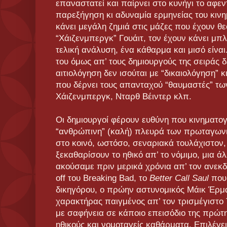
επαναστατεί και παίρνει στο κυνήγι το αφεντ
παρεξήγηση κι αδυναμία ερμηνείας του κιν
κάνει μεγάλη ζημιά στις μάζες που έχουν θε
“Χάιζενμπεργκ” Γουάιτ, τον έχουν κάνει μπ
τελική ανάλυση, ένα κάθαρμα και μισό είναι
του όμως απ’ τους δημιουργούς της σειράς δ
αιτιολόγηση δεν ισούται με “δικαιολόγηση” κ
που δέρνει τους απανταχού “θαυμαστές” τ
Χάιζενμπεργκ, Νταρθ Βέιντερ κλπ.
Οι δημιουργοί φέρουν ευθύνη που κινηματο
“ανθρώπινη” (καλή) πλευρά των πρωταγωνι
στο κοινό, ωστόσο, σεναριακά τουλάχιστον
ξεκαθαρίσουν το ηθικό απ’ το νόμιμο, μια ά
ακούσαμε πριν μερικά χρόνια απ’ τον ανεκδ
off του Breaking Bad, το
Better Call Saul
που 
δικηγόρου, ο πρώην αστυνομικός Μάικ Έρμ
χαρακτήρας παιγμένος απ’ τον τρισμέγιστο
με σαφήνεια σε κάποιο επεισόδιο της πρώτη
ηθικούς και νομοταγείς καθάρματα. Επιλέγε