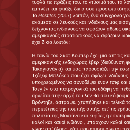
τυφλά τις πράξεις του, το ντύσιμό του, τα λ
εμπνέει και φτιάξε δικιά σου προσωπικότητ
Το
Hostiles
(2017) λοιπόν, ένα σύγχρονο γου
ανάμεσα σε λευκούς και ινδιάνους μας εισά
δείχνοντας ινδιάνους να σφάζουν αθώες οικ
αμερικανούς στρατιωτικούς να σφάζουν ινδ
έχει δίκιο λοιπόν;
Η ταινία του Σκοτ Κούπερ έχει μια απ’ τις 
αμερικανικής ενδοχώρας έβερ (διεύθυνση
Τακαγιανάγκι) και μας παρουσιάζει την εσω
Τζόζεφ Μπλόκερ που έχει σφάξει ινδιάνους 
υποχρεωμένος να συνοδέψει έναν τσιφ και 
Τσεγιέν στα πατρογονικά του εδάφη να πεθά
αρνείται στην αρχή του λεν θα σου κόψουμε
Βρόντηξε, άστραψε, χτυπήθηκε και τελικά τον
περιπέτειες της πομπής αυτής, απ’ τις ερήμ
πολιτεία της Μοντάνα και κυρίως η εσωτερ
καλοί και κακοί ινδιάνοι, υπάρχουν καλοί κ
γίναν απ’ όλους, κάτι που επισημαίνεται π