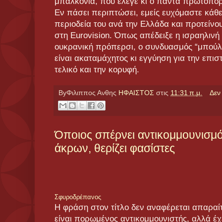
μπαλκόνια, που έλεγε κι ο πάντα πρωτοπό
Εν πάσει περιπτώσει, εμείς ευχόμαστε κάθ
περιοδεία του ανά την Ελλάδα και προτείνο
στη Eurovision. Όπως απέδειξε η ισραηλινή
ουκρανική πρόπερσι, ο συνδυασμός “μπούλι
είναι ακαταμάχητος κι εγγύηση για την επι
τελικό και την κορυφή.
ByΦιλιππος Ανθης
ΗΦΑΙΣΤΟΣ
στις
11:31 π.μ.
Δεν
Όποιος σπέρνει αντικομμουνισμό
άκρων, θερίζει φασίστες
Σφυροδρέπανος
Η φράση στον τίτλο δεν αναφέρεται απαραί
είναι πορωμένος αντικομμουνιστής, αλλά έχ