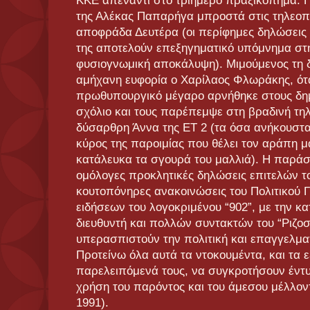
ΚΚΕ απέναντι στο τριήμερο πραξικόπημα. Π
της Αλέκας Παπαρήγα μπροστά στις τηλεοπτ
αποφράδα Δευτέρα (οι περίφημες δηλώσεις 
της αποτελούν επεξηγηματικό υπόμνημα στη
φυσιογνωμική αποκάλυψη). Μιμούμενος τη 
αμήχανη ευφορία ο Χαρίλαος Φλωράκης, ότα
πρωθυπουργικό μέγαρο αρνήθηκε στους δη
σχόλιο και τους παρέπεμψε στη βραδινή τηλ
δύσαρθρη Άννα της ΕΤ 2 (τα όσα ανήκουστα
κύρος της παροιμίας που θέλει τον αράπη μ
κατάλευκα τα σγουρά του μαλλιά). Η παρά
ομόλογες προκλητικές δηλώσεις επιτελών το
κουτοπόνηρες ανακοινώσεις του Πολιτικού Γ
ειδήσεων του λογοκριμένου “902”, με την κα
διευθυντή και πολλών συντακτών του “Ριζο
υπερασπιστούν την πολιτική και επαγγελματ
Προτείνω όλα αυτά τα ντοκουμέντα, και τα
παρελειπόμενά τους, να συγκροτήσουν έντ
χρήση του παρόντος και του άμεσου μέλλον
1991).