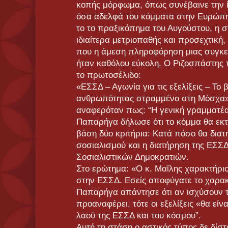
κοπής μόρφωμα, όπως συνέβαινε την ί
όσα αδελφά του κόμματα στην Ευρώπη 
το το πραξικόπημα του Αυγούστου, η 
ιδιαίτερα μετριοπαθής και προσεχτική,
που η άμεση πληροφόρηση μιας συγκε
ήταν καθόλου εύκολη. Ο Ριζοσπάστης 
το πρωτοσέλιδο:
«ΕΣΣΔ – Αγωνία για τις εξελίξεις – Το 
ανθρωπότητας στραμμένο στη Μόσχα»
αναφερόταν πως: “Η γενική γραμματέ
Παπαρήγα δήλωσε ότι το κόμμα θα εκτ
βάση δύο κριτήρια: Κατά πόσο θα διατ
σοσιαλισμού και η διατήρηση της ΕΣΣ
Σοσιαλιστικών Δημοκρατιών.
Στο ερώτημα: «Ο κ. Μαΐλης χαρακτήρισε 
στην ΕΣΣΔ. Εσείς αποφύγατε το χαρακτ
Παπαρήγα απάντησε ότι αν ισχύσουν τα
προαναφέρει, τότε οι εξελίξεις «θα είν
λαού της ΕΣΣΔ και του κόσμου”.
Αυτή τη στάση ο αστικός τύπος δε δίσ