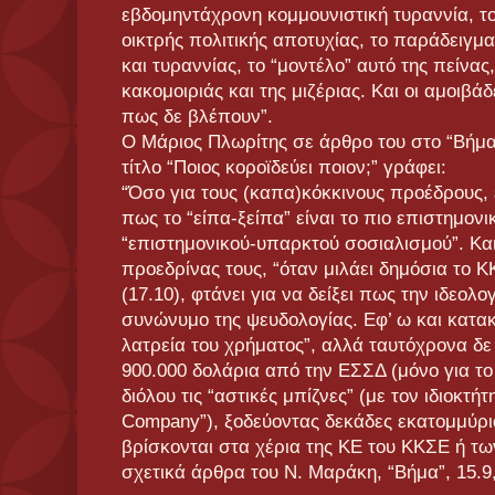
εβδομηντάχρονη κομμουνιστική τυραννία, το
οικτρής πολιτικής αποτυχίας, το παράδειγμα
και τυραννίας, το “μοντέλο” αυτό της πείνας
κακομοιριάς και της μιζέριας. Και οι αμοιβ
πως δε βλέπουν”.
Ο Μάριος Πλωρίτης σε άρθρο του στο “Βήμα
τίτλο “Ποιος κοροϊδεύει ποιον;” γράφει:
“Όσο για τους (καπα)κόκκινους προέδρους, έ
πως το “είπα-ξείπα” είναι το πιο επιστημονι
“επιστημονικού-υπαρκτού σοσιαλισμού”. Κα
προεδρίνας τους, “όταν μιλάει δημόσια το Κ
(17.10), φτάνει για να δείξει πως την ιδεολ
συνώνυμο της ψευδολογίας. Εφ’ ω και κατα
λατρεία του χρήματος”, αλλά ταυτόχρονα δε
900.000 δολάρια από την ΕΣΣΔ (μόνο για το
διόλου τις “αστικές μπίζνες” (με τον ιδιοκτήτ
Company”), ξοδεύοντας δεκάδες εκατομμύρι
βρίσκονται στα χέρια της ΚΕ του ΚΚΣΕ ή των
σχετικά άρθρα του Ν. Μαράκη, “Βήμα”, 15.9,