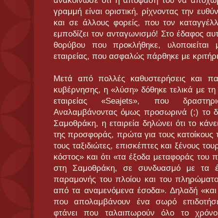
ανακοίνωσε ότι η απόφασή του να αποχωρ
γραμμή είναι οριστική, ρίχνοντας την ευθ
και σε άλλους φορείς, που τον καταγγέλλ
εμποδίζει τον ανταγωνισμό! Στο έδαφος αυ
θορύβου που προκλήθηκε, υλοποιείται 
εταιρείας, που ασφαλώς πάρθηκε με κριτήρι
Μετά από πολλές καθυστερήσεις και παλ
κυβέρνησης, η «λύση» δόθηκε τελικά με τη
εταιρείας «Seajets», που δραστηρι
Αναλαμβάνοντας όμως προσωρινά (;) το 
Σαμοθράκη, η εταιρεία δηλώνει ότι το κάνε
της προσφοράς, πρώτα για τους κατοίκους τ
τους ταξιδιώτες, επισκέπτες και ξένους του
κόστος» και ότι «τα έξοδα μεταφοράς του π
στη Σαμοθράκη, σε συνδυασμό με τα έ
παραμονής του πλοίου και του πληρώματο
από τα αναμενόμενα έσοδα». Δηλαδή «και
που απολαμβάνουν ένα σωρό επιδοτήσε
φτάνει που ταλαιπωρούν όλο το χρόνο 