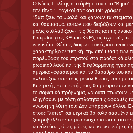
Ο Νίκος Πολίτης στο άρθρο του στο “Βήμα” 
τον τίτλο “Τραγικοί σαρκασμοί” γράφει:
“Σαπίζουν τα μυαλά και χαίνουν τα στόματ
και θαυμασμό, αυτών που διαβάζουν και μελ
μόλις συλλαβίζουν-, τις θέσεις και τις ανακο
Γραφείου (της ΚΕ του ΚΚΕ), τις σχετικές με
γεγονότα. Θέσεις διαφωτιστικές και ανακοι
χαρακτηρίζουν “θετική” την επέμβαση των τα
παρέμβαση του στρατού στα προδοτικά ολι
ρωσικού λαού και της διεφθαρμένης ηγεσίας
αμερικανοφασισμού και το βάραθρο του καπ
άλλοι εξόν από τους μονολιθικούς και αμετ
Κεντρικής Επιτροπής του, θα μπορούσαν να
το σοβιετικό πρόβλημα, να διαπιστώσουν με τ
εξηγήσουν με τόση απλότητα τις αφορμές το
γνώση τη λύπη του; Δεν υπάρχουν άλλοι. Ε
στους “λύτες” και μερικά βρικολακιασμένα 
ξεπροβάλλουν τα μεσάνυχτα κι εκπέμπουν α
κανάλι όσες άρες μάρες και κουκουνάρες έ