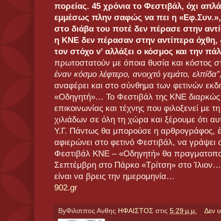
πορείας. 45 χρόνια το Φεστιβάλ, όχι απλά
εμμέσως πλην σαφώς να πει η «Εφ.Συν.», 
στο διάβα του ποτέ δεν πέρασε στην αντί
η ΚΝΕ δεν πέρασαν στην αντίπερα όχθη,
τον στόχο ν’ αλλάξει ο κόσμος και την πάλ
πρωτοστατούν με όποια θυσία και κόστος 
έναν κόσμο λέφτερο, ανοιχτό γεμάτο, ελπίδα”
αναφέρει και στο σύνθημα των φετινών εκ
«Οδηγητή»… Το Φεστιβάλ της ΚΝΕ διαρκώς 
επικοινωνίας και τέχνης που φιλοξενεί με 
χιλιάδων σε όλη τη χώρα και ξέρουμε ότι α
Υ.Γ. Πάντως θα μπορούσε η αρθρογράφος, έ
αφιερώνει στο φετινό Φεστιβάλ, να γράψει 
Φεστιβάλ ΚΝΕ – «Οδηγητή» θα πραγματοποιη
Σεπτέμβρη στο Πάρκο «Τρίτση» στο Ίλιον
είναι να βρεις την ημερομηνία…
902.gr
ByΦιλιππος Ανθης
ΗΦΑΙΣΤΟΣ
στις
5:29 μ.μ.
Δεν 