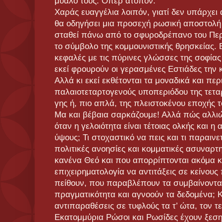
μυαλό τους. Όπερ άτοπον.
Χαράς ευαγγέλια λοιπόν, γιατί δεν υπάρχει
θα οδηγήσει μια προσεχή ρωσική αποστολή
σταθεί πάνω από το σφυροδρέπανο του Πε
το σύμβολο της κομμουνιστικής θρησκείας. 
κεφαλές με τις πύρινες γλώσσες της σοφία
εκεί φρουρούν οι γερασμένες Εστιάδες την 
Αλλά κι εκεί εκθέτονται τα μοναδικά και πε
παλαιοτεταρτογενούς υποπεριόδου της τετ
γης ή, πιο απλά, της πλειστοκένου εποχής 
Μα και βέβαια σαρκάζουμε! Αλλά πώς αλλιώ
όταν η γελοιότητα είναι τέτοιας ολκής και η
ύψους; Τι στοχαστικό να πεις και τι παραινε
πολιτικές ανοησίες και κομματικές ασυναρτη
κανένα Θεό και που απορρίπτονται ακόμα κα
επιχειρηματολογία να αντιτάξεις σε κείνους
πείθουν, που παραβλέπουν τα συμβαίνοντα
πραγματικότητα και αγνοούν τα δεδομένα; Κ
αντιπαραθέσεις σε τυφλούς τα τ’ ώτα, τον τε
Εκατομμύρια Ρώσοι και Ρωσίδες έχουν ξεσ