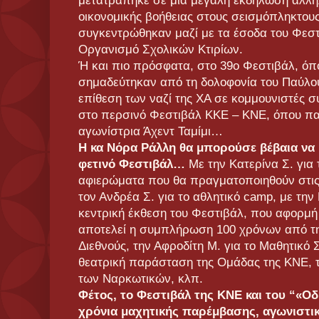
μετατράπηκε σε μια μεγάλη εκδήλωση αλλη
οικονομικής βοήθειας στους σεισμόπληκτου
συγκεντρώθηκαν μαζί με τα έσοδα του Φεσ
Οργανισμό Σχολικών Κτιρίων.
Ή και πιο πρόσφατα, στο 39ο Φεστιβάλ, όπο
σημαδεύτηκαν από τη δολοφονία του Παύλο
επίθεση των ναζί της ΧΑ σε κομμουνιστές σ
στο περσινό Φεστιβάλ ΚΚΕ – ΚΝΕ, όπου πα
αγωνίστρια Άχεντ Ταμίμι…
Η κα Νόρα Ράλλη θα μπορούσε βέβαια να μι
φετινό Φεστιβάλ…
Με την Κατερίνα Σ. για
αφιερώματα που θα πραγματοποιηθούν στις 
τον Ανδρέα Σ. για το αθλητικό camp, με την
κεντρική έκθεση του Φεστιβάλ, που αφορμή 
αποτελεί η συμπλήρωση 100 χρόνων από τη
Διεθνούς, την Αφροδίτη Μ. για το Μαθητικό Σ
θεατρική παράσταση της Ομάδας της ΚΝΕ, τ
των Ναρκωτικών, κλπ.
Φέτος, το Φεστιβάλ της ΚΝΕ και του “«Ο
χρόνια μαχητικής παρέμβασης, αγωνιστι