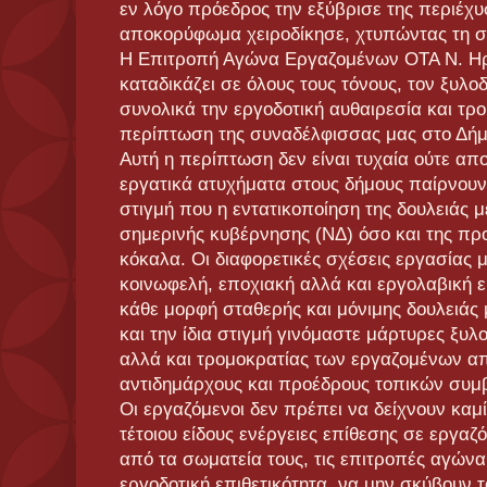
εν λόγο πρόεδρος την εξύβρισε της περιέχυ
αποκορύφωμα χειροδίκησε, χτυπώντας τη 
Η Επιτροπή Αγώνα Εργαζομένων ΟΤΑ Ν. Ηρα
καταδικάζει σε όλους τους τόνους, τον ξυλ
συνολικά την εργοδοτική αυθαιρεσία και τρ
περίπτωση της συναδέλφισσας μας στο Δήμ
Αυτή η περίπτωση δεν είναι τυχαία ούτε απ
εργατικά ατυχήματα στους δήμους παίρνουν
στιγμή που η εντατικοποίηση της δουλειάς μ
σημερινής κυβέρνησης (ΝΔ) όσο και της πρ
κόκαλα. Οι διαφορετικές σχέσεις εργασίας 
κοινωφελή, εποχιακή αλλά και εργολαβική ε
κάθε μορφή σταθερής και μόνιμης δουλειάς με
και την ίδια στιγμή γινόμαστε μάρτυρες ξ
αλλά και τρομοκρατίας των εργαζομένων απ
αντιδημάρχους και προέδρους τοπικών συμ
Οι εργαζόμενοι δεν πρέπει να δείχνουν καμ
τέτοιου είδους ενέργειες επίθεσης σε εργα
από τα σωματεία τους, τις επιτροπές αγώνα
εργοδοτική επιθετικότητα, να μην σκύβουν 