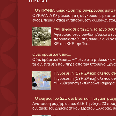
TOP READ
ΟΥΚΡΑΝΙΑ Κλιμάκωση της σύγκρουσης μετά το
ΟΥΚΡΑΝΙΑ Κλιμάκωση της σύγκρουσης μετά το 
ενδοϊμπεριαλιστική αντιπαράθεση κλιμακώνεται,
«Αν εκφράσεις τη ζωή, το έργο σου θ
Αφιέρωμα στον συνθέτη Αλέκο Ξένο,
παρουσιαστούν στη συναυλία κλασι
ΚΕ του ΚΚΕ την Τετ...
Ούτε δράμι αλήθειας...
Ούτε δράμι αλήθειας... «Φρένο στα μπλοκάκια» 
τη συνέντευξη που πήρε από την υπουργό Εργασί
Τι γυρεύει η (ΣΥΡΙΖΑίικη) αλεπού στ
Τι γυρεύει η (ΣΥΡΙΖΑίικη) αλεπού στ
«Η κυβέρνηση εκπληρώνει σήμερα έν
Ο ελιγμός του ΔΣΕ στο Βίτσι και η μεγάλη μάχ
Ανάπαυση μαχήτριας του ΔΣΕ Τη νύχτα 20 προς 
δυνάμεις του Δημοκρατικού Στρατού Ελλάδας, ύσ