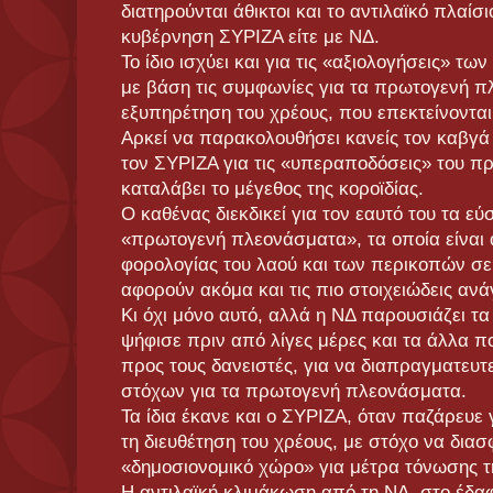
διατηρούνται άθικτοι και το αντιλαϊκό πλαίσιο
κυβέρνηση ΣΥΡΙΖΑ είτε με ΝΔ.
Το ίδιο ισχύει και για τις «αξιολογήσεις» τ
με βάση τις συμφωνίες για τα πρωτογενή π
εξυπηρέτηση του χρέους, που επεκτείνονται 
Αρκεί να παρακολουθήσει κανείς τον καβγά
τον ΣΥΡΙΖΑ για τις «υπεραποδόσεις» του π
καταλάβει το μέγεθος της κοροϊδίας.
Ο καθένας διεκδικεί για τον εαυτό του τα ε
«πρωτογενή πλεονάσματα», τα οποία είναι 
φορολογίας του λαού και των περικοπών σε
αφορούν ακόμα και τις πιο στοιχειώδεις ανά
Κι όχι μόνο αυτό, αλλά η ΝΔ παρουσιάζει τ
ψήφισε πριν από λίγες μέρες και τα άλλα π
προς τους δανειστές, για να διαπραγματευτε
στόχων για τα πρωτογενή πλεονάσματα.
Τα ίδια έκανε και ο ΣΥΡΙΖΑ, όταν παζάρευε
τη διευθέτηση του χρέους, με στόχο να δια
«δημοσιονομικό χώρο» για μέτρα τόνωσης τ
Η αντιλαϊκή κλιμάκωση από τη ΝΔ, στο έδ