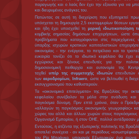
συστράτευση ή καλύτερη στοίχιση πίσω από τη Βραζι
επίπεδο θεσμοθέτησης, προφανώς για πιο επιδέξιο χειρισ
Η οικονομική διείσδυση της Βραζιλίας στην περιφέρεια 
διμερείς ή και πολυμερείς συμφωνίες, είναι ακόμη μεγα
μορφές περιφερειακής ολοκλήρωσης, που διευκολύνου
διευρύνουν το πεδίο επιχειρηματικής δραστηριότητας,
προχωρήσει σε σημαντικές επενδύσεις, ιδιαίτερα στον τομ
οποίες έχουν αναδείξει την κρατική εταιρεία πετρελαίου
παγκοσμίως. Χαρακτηριστικά παραδείγματα της διείσδυσής
κτηνοτροφικής παραγωγής, των σφαγείων αλλά και της
ανήκουν πλέον σε βραζιλιάνικες πολυεθνικές. Συνολικά τ
Ουρουγουάης ανήκει σε Αργεντινούς και Βραζιλιάνους κα
10 μεγαλύτερες εξαγωγικές εταιρείες είναι βραζιλιάνικης
ελέγχει το 20% του ΑΕΠ της Βολιβίας, κυρίως μέσω τη
και της παραγωγής σόγιας κ.ά. Ωστόσο, όπως αν
περιοδικό «Brecha», η επεκτατικότητα της Βραζιλίας 
Λατινική Αμερική και το τελευταίο διάστημα, οι Βραζιλ
και περισσότερο χαρακτηρισμούς όπως «ιμπεριαλιστές»
της Βραζιλίας ως επικεφαλής της δύναμης του ΟΗΕ σ
βροχή των καταγγελιών για την «κατοχική» της δράση.
Ωστόσο, η ανάληψη της κατοχικής δύναμης στον ΟΗΕ
Βραζιλία στις επιδιώξεις της όσον αφορά τον ΟΗΕ, κα
αναμόρφωση του Συμβουλίου Ασφαλείας, και δη τη δη
μελών, συμπεριλαμβανομένης και της ιδίας.