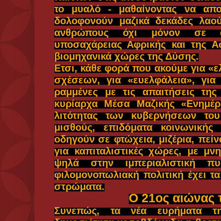
Η διεθνής πρόοδος κατά της καχε
κυμαίνεται με ρυθμούς μόλις 0,6
30ετία.
Μεγάλος αριθμός οικογενειών σε 
Κένυα, Αιθιοπία, Νιγηρία αδυνατ
τους όχι γιατί δεν υπάρχουν επα
χώρες τους, αλλά διότι είναι πα
συντάκτες της έκθεσης ακόμη κ
αυτούς τους γονείς να διαθέσουν
την αγορά τροφίμων ακόμη και τό
υποσιτισμένα. Γιατί; Μα γιατί οι μ
υπάρχουν δημόσια συστήματα υγεία
Σκόπιμη απο
Αυτά είναι μερικά από τα βασικά ν
υποσιτισμό διεθνώς. Ωστόσο
συμπεράσματα προκύπτουν
«αποκαλύπτονται» από την 
Κυβερνητικής Οργάνωσης «Σώστε 