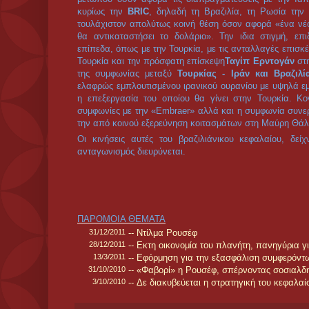
φορά. Η Βραζιλία αντιπροσωπεύει το μισό και πάνω
ηπείρου εδαφικά και πληθυσμιακά και είναι μια από 
καπιταλιστικές οικονομίες. Το βραζιλιάνικο κεφάλαιο
στην παγκόσμια ιμπεριαλιστική πυραμίδα.
Η έκβαση των εκλογών είναι μάλλον αναμενόμε
κυβερνώντος Εργατικού Κόμματος (ΡΤ) Ντίλμα Ρουσέ
φαβορί σύμφωνα πάντα με τις δημοσκοπήσεις, με τ
από τον πρώτο κιόλας γύρο των σημερινών εκλογώ
συγκεντρώνει πάνω από 45%. Κυριότερος αν
κυβερνήτης του Σάο Πάολο και υποψήφιος το
Κόμματος (SPDB), Ζουζέ Σέρα, που όμως υπολεί
κατά τις δημοσκοπήσεις λαμβάνει ποσοστό 24-28%.
Τον προεδρικό θώκο διεκδικούν επίσης, η πρώην
και υποψήφια του Πράσινου Κόμματος Μαρίνα Σίλ
Βραζιλίας, όπως είχε κάνει και στο παρελθόν με 
Ρουσέφ, προβάλλοντας ότι αυτή η επιλογή εξυπηρε
την ανάγκη της «συνέχισης της αλλαγής», αλλά βάζει 
την σοσιαλιστική προοπτική.
Το Βραζιλιάνικο ΚΚ απορρίπτοντας τη λογική τ
προβάλλει ως μοναδική διέξοδο για τα λαϊκά στρώμ
την στρατηγική του κεφάλαιου, την ρήξη με την καπι
οικοδόμηση του σοσιαλισμού, και κατεβάζει υπο
Πινιέρο, ΓΓ της ΚΕ του Κόμματος. Επίσης, υπάρχου
την προεδρία.