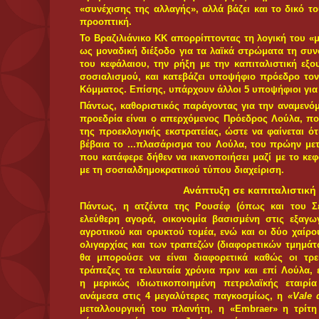
Τα «οικονομικά επιτεύγματα» της Βραζιλίας την οκτ
κεφαλαίου συνέβαλαν τα μάλα στην ανάδυση και 
παγκόσμια δύναμη. Πριν επτά χρόνια, όταν ο Πρό
των «αλλαγών τη παγκόσμιας οικονομικής γεωγ
συμμετοχής της χώρας του αλλά και άλλων χωρών 
όπως στον Παγκόσμιο Οργανισμό Εμπορίου, ή στον
σκεπτικισμό.
Εντούτοις, η ατζέντα της εξωτερικής πολιτικ
«καινοφανής» αλλά αποτελεί συνέχεια - αν και με π
την εποχή του βαρώνου του Ρίο Μπράνκο, υπουργός
που είχε δηλώσει ότι «η Βραζιλία δεν πρέπει να εφ
επιτύχει και πρέπει να καταφτάσει ηγεμονικά στον Ει
ο κύριος αρχιτέκτονας της στρατηγικής της χώρας, 
ε Σίλβα πρότεινε ακριβώς την ίδια πορεία: «Για τη
μόνο μία οδός: επέκταση ή αφανισμός».
Ηγεμονία σε διεθνές επίπεδο μέσω ...τη
Ειδικά από το 1993 η εξωτερική πολιτική της Βραζι
δύο άξονες: στην αναζήτηση ολοένα και διευρυ
γίγνεσθαι και στηνοικοδόμηση της ηγεμονίας της σ
της εξουσίας εκ μέρους του Προέδρου Λούλα ντα Σί
μίας πιο «πολύπλοκης τακτικής», σε αντίθεση με τ
του προκατόχου του Ενρίκε Καρδόσο για την επίτ
του βραζιλιάνικου κεφαλαίου, δηλαδή την ανάδειξη