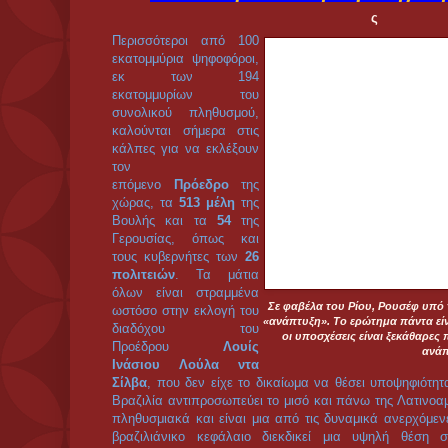
προεδρία είναι ο απερχόμενος Πρόεδρος Λούλα, που τη 
προεκλογικής εκστρατείας, ώστε να φαίνεται ότι αποτελε
το ...πλασάρισμα του Λούλα, του πρώην μεταλλεργά
κατάφερε δήθεν να ικανοποιήσει μαζί με το κεφάλαιο κα
σοσιαλδημοκρατικού τύπου διαχείριση.
Ανάπτυξη σε καπιταλιστική τ
Πάντως, η ατζέντα της Ρουσέφ (όπως και του Σέρα) είναι
αγορά, οικονομία βασισμένη στις εξαγωγές. Πολιτική α
ορυκτού τομέα, ενώ και οι δύο χαίρουν της στήριξης της 
τραπεζών (διαφορετικών τμημάτων της αστικής τάξης). Κ
διαφορετικά καθώς οι τρεις μεγαλύτερες βραζιλιάνικες τ
πριν και επί Λούλα
, εξαπλασίασαν τα κέρδη τους
, η
πετρελαϊκής εταιρία «Petrobras» συγκαταλέγεται αν
παγκοσμίως
, η
«Vale do Rio Dose
» έγινε η δεύ
πλανήτη
, η
«Embraer» η τρίτη αεροναυπηγική ε
τραπεζική συγχώνευση των τραπεζών «Itau» και «
τραπεζικό κολοσσό που βρίσκεται στην πρώ
καπιταλιστική κερδοφορία τρέχει με «τρελούς ρυθμούς»
της Βραζιλίας συγκρίνεται μόνο με της Κίνας. Κατά την
ΑΕΠ (που καταγράφει κυρίως τα υπέρογκα κέρδ
συνολικά κατά 37%.
Σύμφωνα δε με κάποιες προβλέψεις
Βραζιλία ενδέχεται να αναδειχθεί στην 5η μεγαλ
ξεπερνώντας τη Μεγάλη Βρετανία όπως αναφέρει δη
Times
».