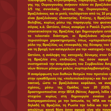
Yποσιτισμός και φτώχεια, οι ελευ
καπιταλισμού σε Ανατολή και Δύ
Ανάρτηση από
Π.
O μακρόχρονος υποσιτισμός μ
τη βρώμικη δουλειά του στο σ
του αργά και βασανιστικά μέχρι ν
και το τελευταίο ίχνος ενέργειας. 
σχεδόν ποτέ στα πιστοποιητι
οξυδερκείς παρατηρητές μπορούν ν
το βλέμμα - κοιτώντας τα λιπόσ
παιδιών στις ιλουστρασιόν σελίδε
το μυαλό - μαθαίνοντας να απο
δολοφονούν μαζικά δεκάδες λαού
ανθρώπους όχι μόνον σε α
υποσαχάρειας Αφρικής και της Α