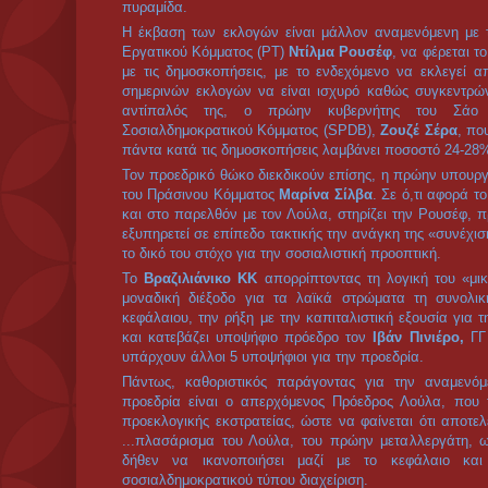
Επιμέρους, κάποιες διαφορές υπάρχουν και η κυριότερ
κάποια μέτρα ανακατανομής εισοδήματος με τα επί
τη
φτώχεια από το 36,2% το 2004 να μειώθηκε στο 23
λεγόμενη μεσαία τάξη
. Βεβαία, η φτώχεια (οι φτωχογ
εξακολουθούν να υπάρχουν) είναι σύμφυτο του 
διαχείρισηήτου, δεν πρόκειται να εξαλειφθεί όσο δ
παραγωγής και ο λαός δεν έχει την εξουσία για να μπορ
και διευρυμένες ανάγκες του.
Πατώντας σε αυτή τη διαχείριση που εξυπηρετεί πρω
υπόσχεται τη δημιουργία 2,5 εκατομμυρίων θέσεων εργασ
και ήδη έχει υποσχεθεί τη
μερική ιδιωτικοποίηση 
κομβικής σημασίας δημόσιων επιχειρήσεων, ώστε όπω
προβλήματα που καταγράφονται στις παρεχόμενες υ
ύπαρξης ισχυρών κρατικών καπιταλιστικών επιχειρήσε
οικονομίας - την ενέργεια, το πετρέλαιο και τo τραπ
ευκαιρία τονίζει ότι το ιδιωτικό κεφάλαιο θα έχει ε
εγχώριους και ξένους επενδυτές για την πολιτι
δημοσιονομική πειθαρχία και αυτονομία της Κεντρ
ταχθεί
υπέρ της συμμετοχής ιδιωτών
επενδυτών στ
των
αεροδρομίων, Infraero
, ώστε να βελτιωθεί η διαχ
εκσυγχρονισμού που καθυστερούν.
Τα «οικονομικά επιτεύγματα» της Βραζιλίας την οκτ
κεφαλαίου συνέβαλαν τα μάλα στην ανάδυση και 
παγκόσμια δύναμη. Πριν επτά χρόνια, όταν ο Πρόεδρ