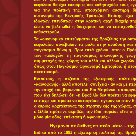
επεκτατικότητα της Βραζιλίας έχει δημιουργήσει εντά
το τελευταίο διάστημα, οι Βραζιλιάνοι αξιω
περισσότερο χαρακτηρισμούς όπως «ιμπεριαλιστές
ρόλο της Βραζιλίας ως επικεφαλής της δύναμης του
και τη βροχή των καταγγελιών για την «κατοχική» τη
Ωστόσο, η ανάληψη της κατοχικής δύναμης στον Ο
τη Βραζιλία στις επιδιώξεις της όσον αφορά
συστηματικά την αναμόρφωση του Συμβουλίου Ασφα
νέων θέσεων μόνιμων μελών, συμπεριλαμβανομένης κ
Η αναμόρφωση των διεθνών θεσμών που προτείνει 
στην εγκαθίδρυση της «πολυπολικότητας» και δεν εί
τακτική, ώστε το βραζιλιάνικο κεφάλαιο, να αναβ
σχέσεις, μέσω της Ομάδας των 20 (G20). 
δραστηριοποιείται στην IBSA (Νότιος Αφρική, Ινδία
στοχεύει κυρίως στη δημιουργία ενιαίου 
διαπραγματεύσεις με την Ιαπωνία, τις ΗΠΑ και τ
δηλαδή τη Βραζιλία, τη Ρωσία την Ινδία και την 
απολύτως κοινή θέση όσον αφορά «ένα νέο παγκ
αντικαταστήσει το δολάριο». Την ιδια στιγμή, επι
επίπεδα, όπως με την Τουρκία, με τις ανταλλαγ
Λούλα στην Τουρκία και την πρόσφατη επίσκεψηΤ
στον απόηχο μάλιστα της συμφωνίας μεταξύ Τουρκί
πρόγραμμα ανταλλαγής ελαφρώς εμπλουτισμένου 
εμπλουτισμένο πυρηνικό καύσιμο, η επεξεργασί