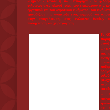
-- Ολους εκείνους που, στο όνομα της ευρ
ανταγωνιστικότητας και της ανανέωσης, τους ο
χάσουν. Τους οδηγούν να διεκδικούν φιλοδωρήματα
τον βαρύγδουπο τίτλο περί του ελάχιστου εγγυημένο
-- Να παραμερίσουν όλους εκείνους, γαλάζιους κ
ψευτοανανεωτικούς και όψιμα κινηματικούς - και μ
διαφημιστικών εταιρειών - που τους κοροϊδεύουν μ
αγοράς, και διαχείρισης της φτώχειας. Που τα οράματ
ο Κέινς, το δήθεν θαύμα της Ιρλανδίας.
-- Ολους εκείνους, που κοιτάνε με λατρεία, λαγ
κοσμοπολίτες του κεφαλαίου, που πανηγύρισαν τη
ευκαιρία όχι να κάνουν μια θαρραλέα αντικειμενική
σοσιαλισμού, αλλά να τον συκοφαντήσουν για να δ
τους με το αστικό πολιτικό σύστημα.
-- Ολους εκείνους, που ο δήθεν ριζοσπαστ
αποκατάσταση της χαμένης τιμής του λαϊκ
αριστεροφανούς σοσιαλδημοκρατίας».
Παλλαϊκός αγώνας ενάντια στον 
Η Αλ. Παπαρήγα με έμφαση σημείωσε πως: «Δεν αρ
σωματείο να τρέχει πίσω από την εκάστοτε κυβέρ
παροχή γι' αυτόν, μια εξαίρεση από το γενικό καν
σύνολο των εργαζομένων.