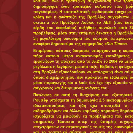
Πάντως, αξίζει να σημειωθεί ότι ο υπουργός Εξωτερι
ίδια θέση και το 1993-4 στην κυβέρνηση Καρδόσο.
Η τακτική περιελάμβανε την ανάδειξη της Βραζιλίας
Αμερική με τη χρήση της «ήρεμης δύναμης»
περιφερειακούς οργανισμούς, όπως στην Κοινή Αγο
πολύ πρόσφατα στην Ενωση Κρατών της Νοτίου Α
κυβέρνηση της Βραζιλίας οι βασικοί στόχοι είναι ν
πολιτική - ουσιαστικά συστράτευση ή καλύτερη στο
σε συνδυασμό με χαμηλό επίπεδο θεσμοθέτησης,
χειρισμό.
Η οικονομική διείσδυση της Βραζιλίας στη
εκμεταλλευόμενη τις διμερείς ή και πολυμερείς συμφ
καθώς μέσα από αυτές τις μορφές περιφερ
διευκολύνουν το διασυνοριακό εμπόριο και διευρύν
δραστηριότητας, το βραζιλιάνικο κεφάλαιο έχε
επενδύσεις, ιδιαίτερα στον τομέα της ενέργειας,
αναδείξει την κρατική εταιρεία πετρελαίου, τη
παγκοσμίως. Χαρακτηριστικά παραδείγματα της 
πλειοψηφία της κτηνοτροφικής παραγωγής, των σφα
γης της Ουρουγουάης ανήκουν πλέον σε βραζιλιάνικ
1/5 της συνολικής έκτασης της Ουρουγουάης 
Βραζιλιάνους και οι μισές τουλάχιστον από τις 10 με
είναι βραζιλιάνικης ιδιοκτησίας. Επίσης, η Βραζιλ
Βολιβίας, κυρίως μέσω της παραγωγής του φυσικο
σόγιας κ.ά. Ωστόσο, όπως αναφέρει ο Ραούλ Ζιμπέτ