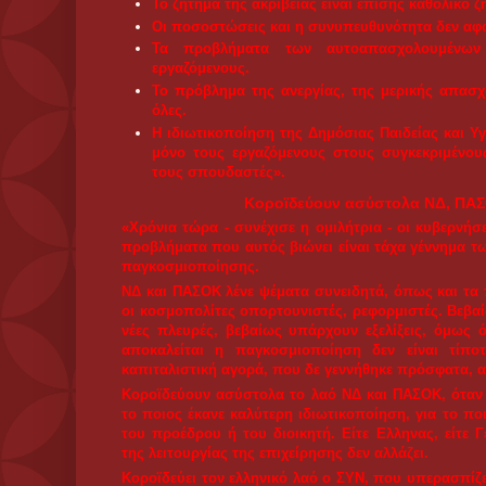
σημερινή κυβέρνηση, μόνο και μόνο επειδή τώρα 
όπως συστηματικά και χωρίς αιδώ κάνει το ΠΑΣΟΚ.
Ριζοσπαστισμός και φιλολαϊκός ανανεωτισμός δεν είν
εξουσίας, επειδή το μόνο που σε ενδιαφέρει είναι 
από τη λαϊκή δυσαρέσκεια, χωρίς να έχεις πολιτικ
συστηματικά κάνει ο ΣΥΝ».
Δύο δρόμοι, ο ένας συμφέρει
Οπως υπογράμμισε η ΓΓ της ΚΕ του ΚΚΕ σήμερα «ό
στην Ελλάδα ή στη Μιανμάρ, στη Γερμανία και σ
Σουδάν, στην Αυστραλία ή στην Αϊτή, ανεξάρτητα
ακόμα και στις διαφορετικές συνθήκες ζωής του
βγαίνει: ότι η εξουσία των μονοπωλίων, γενικότερα 
προϋποθέτει την ένταση της ταξικής εκμετάλλευ
σχετική χειροτέρευση της ζωής των μισθωτών και τ
Μπροστά στον ελληνικό λαό υπάρχουν δύο δρόμ
κοινωνίας:
-- Ο ένας είναι ο δρόμος που γνωρίζουμε χρόνια τώ
δύσβατος την τελευταία 20ετία, ειδικά μετά τη Συ
δρόμος που συμφέρει το κεφάλαιο, είναι τα
προσαρμογής στις επιλογές της ΕΕ και του 
ιδιωτικοποιήσεων και της μερικής απασχόλησης, της
ανεβασμένων ορίων συνταξιοδότησης, της πιο σκλ
και των γυναικών. Ολα υποτάσσονται στο σύνθημα
τώρα πια τη χρησιμοποιούν παντού, όχι μόνο για τις