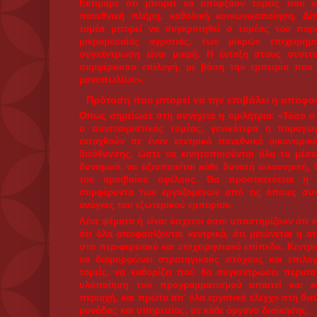
ανάγκη να ικανοποιούνται οι διευρυμένες σύγχρονες
επιβάλλει η ανάγκη να εξελίσσονται τα μέσα πα
επιστήμη και η τεχνολογία για το όφελος του λαού.
Η λαϊκή εξουσία προωθεί διακρατικές - εμπορικέ
συμφωνίες για αξιοποίηση της τεχνογνωσίας, με βάσ
Από τα πρώτα της βήματα η λαϊκή εξουσία θα 
οργανωμένη εσωτερική και διεθνή αντίδραση. Η ΕΕ 
τις ΗΠΑ δεν αφήνουν περιθώρια ελιγμών στα κράτη - 
Η επίλυση αυτού του προβλήματος είναι αναπόφευ
φιλολαϊκή ανάπτυξη και τη συνεργασία που ωφελεί τ
Το ΚΚΕ ποτέ έως σήμερα, από την πρώτη στ
συμβιβάστηκε με την ιδέα της παραίτησης από
παράγοντα. Διαφωνούμε με εκείνους που για πολιτ
δειλία, καλλιεργούν την άποψη ότι αναπόφευκτα η 
είναι σε θέση να χειριστεί το ζήτημα.
Η πρότασή μας είναι ρεαλιστική γιατί συμφέρει το 
Είναι πρόταση που μπορεί να την επιβάλει η αποφα
Οι άλλοι, ενδιαφέρονται για την τέχνη της επιβολής τ
ενδιαφερόμαστε να κατακτάμε και να βελτιώνουμε τη
ρήξης, της ανατροπής».
ΠΑΡΟΜΟΙΑ ΘΕΜΑΤΑ