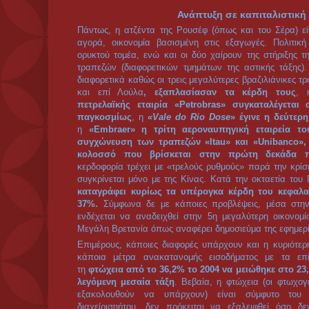
«αλλαγών τη παγκόσμιας οικονομικής γεωγραφίας» και
χώρας του αλλά και άλλων χωρών στους παγκόσμιους 
Οργανισμό Εμπορίου, ή στον ΟΗΕ, πολλοί αντέδρασαν με
Εντούτοις, η ατζέντα της εξωτερικής πολιτικής της Βραζι
αποτελεί συνέχεια - αν και με περιόδους «εσωστρέφεια
του Ρίο Μπράνκο, υπουργός Εξωτερικών ένα αιώνα π
Βραζιλία δεν πρέπει να εφησυχάσει σε αυτά που ήδη
καταφτάσει ηγεμονικά στον Ειρηνικό». Πενήντα χρόνια μ
στρατηγικής της χώρας, στρατηγός Κέλμπερι ντο Κούτο ε 
πορεία: «Για τη Βραζιλία του σήμερα υπάρχει μόνο μία ο
Ηγεμονία σε διεθνές επίπεδο μέσω ...τη
Ειδικά από το 1993 η εξωτερική πολιτική της Βραζιλία
άξονες: στην αναζήτηση ολοένα και διευρυνόμενου ρό
στην
οικοδόμηση της ηγεμονίας της στη Νότια Αμερι
μέρους του Προέδρου Λούλα ντα Σίλβα σήμανε και την 
τακτικής», σε αντίθεση με την «πραγματιστική αντίλη
Καρδόσο για την επίτευξη του στρατηγικού στόχου του β
την ανάδειξη του σε «παγκόσμιο παίκτη». Πάντως, αξίζ
Εξωτερικών Σέλσο Αμορίμ, κατείχε την ίδια θέση και το
Η τακτική περιελάμβανε την ανάδειξη της Βραζιλίας σε η
με τη χρήση της «ήρεμης δύναμης», μέσω της συ
οργανισμούς, όπως στην
Κοινή Αγορά του Νότου - 
στην
Ενωση Κρατών της Νοτίου Αμερικής - Unasur
. 
οι βασικοί στόχοι είναι να υπάρχει συναίνεση και