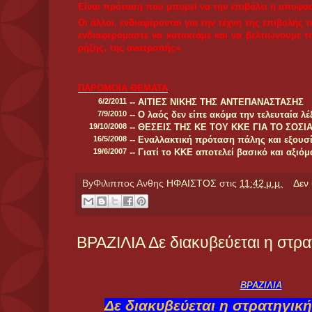
που δεν είχε το δικαίωμα να θέσει υποψηφιότητα για
Βραζιλία αντιπροσωπεύει το μισό και πάνω της Λατινοαμ
και πληθυσμιακά και είναι μια από τις δυναμικά αν
οικονομίες. Το βραζιλιάνικο κεφάλαιο διεκδικεί μια 
ιμπεριαλιστική πυραμίδα.
Η έκβαση των εκλογών είναι μάλλον αναμενόμε
κυβερνώντος Εργατικού Κόμματος (ΡΤ)
Ντίλμα Ρουσ
φαβορί σύμφωνα πάντα με τις δημοσκοπήσεις, με το ενδ
πρώτο κιόλας γύρο των σημερινών εκλογών να είναι ι
πάνω από 45%. Κυριότερος αντίπαλός της, ο πρώην κυβ
υποψήφιος του Σοσιαλδημοκρατικού Κόμματος (SPDB
υπολείπεται πολύ καθώς πάντα κατά τις δημοσκοπήσεις
Τον προεδρικό θώκο διεκδικούν επίσης, η πρώην υπ
υποψήφια του Πράσινου Κόμματος
Μαρίνα Σίλβα
Βραζιλίας,
όπως είχε κάνει και στο παρελθόν με τον Λο
προβάλλοντας ότι αυτή η επιλογή εξυπηρετεί σε επίπεδ
«συνέχισης της αλλαγής», αλλά βάζει και το δικό του 
προοπτική.
Το
Βραζιλιάνικο ΚΚ
απορρίπτοντας τη λογική του «μικ
ως μοναδική διέξοδο για τα λαϊκά στρώματα τη συνολική 
κεφάλαιου, την ρήξη με την καπιταλιστική εξουσία
σοσιαλισμού, και κατεβάζει υποψήφιο πρόεδρο τον
Ιβ
Κόμματος. Επίσης, υπάρχουν άλλοι 5 υποψήφιοι για την 
Πάντως, καθοριστικός παράγοντας για την αναμενόμεν