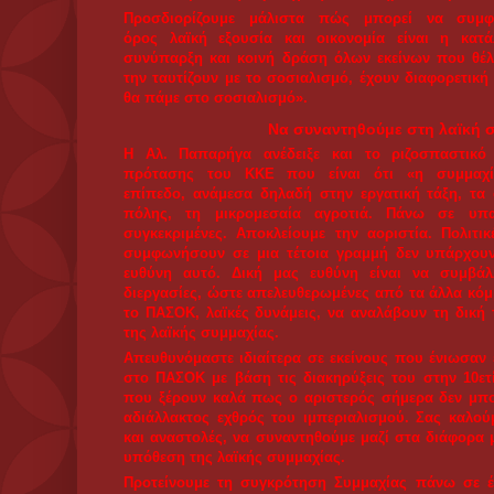
μαθητής και μιμητής της παρακμασμένης σοσιαλδη
κινηματικός του χαρακτήρας μπορεί να αποτελεί έν
κίνημα, όμως δε σημαίνει τίποτε άλλο παρά επικίν
πλαδαρότητα, καραμπινάτος ρεφορμισμός με αρ
πινελιές».
Υπάρχουν προϋποθέσεις για αυτοδύναμ
«Υποστηρίζουμε με στοιχεία και αποδείξεις - τόνι
ότι η Ελλάδα παρά τα σοβαρά έως και καταστροφικά
ορισμένους τομείς, εξαιτίας της κυριαρχίας του 
ανταγωνισμού, έχει τις προϋποθέσεις να διαμορφώσ
γίνεται, αυτοδύναμη λαϊκή οικονομία. Οι αρνητικές εξ
σε ορισμένους κλάδους βιομηχανικής παραγωγής
μπορούν να αντιμετωπιστούν σε διαφορετικές πολιτι
συνθήκες. Δεν είναι αργά.
Η Ελλάδα διαθέτει ικανοποιητικό επίπεδο συγκ
μέσων παραγωγής, του εμπορικού δικτύου και ένα
της σύγχρονης τεχνολογίας. Διαθέτει έμπειρο πολυ
βελτιωμένο μορφωτικό επίπεδο και εξειδίκευση σ
πολυάριθμο επιστημονικό δυναμικό.
Διαθέτει αξιόλογες φυσικές πλουτοπαραγωγικές 
ορυκτού πλούτου, που είναι πλεονέκτημα για την
καταναλωτικών προϊόντων.
Εχει το μεγάλο πλεονέκτημα, να μπορεί να εξα