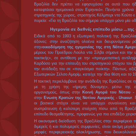
Η αναμόρφωση των διεθνών θεσμών που προτείνει η κ
εγκαθίδρυση της «πολυπολικότητας» και δεν είναι τίπ
ώστε το βραζιλιάνικο κεφάλαιο, να αναβαθμίζεται στις 
Ομάδας των 20 (G20). Ταυτόχρονα, η Βραζιλία δραστ
Αφρική, Ινδία και Βραζιλία, συνεργασία που στοχεύει
μετώπου όσον αφορά τις διαπραγματεύσεις με την Ιαπ
κυρίως την
BRIC
, δηλαδή τη Βραζιλία, τη Ρωσία την 
τουλάχιστον απολύτως κοινή θέση όσον αφορά «ένα νέ
θα αντικαταστήσει το δολάριο». Την ιδια στιγμή, επ
επίπεδα, όπως με την Τουρκία, με τις ανταλλαγές επισ
Τουρκία και την πρόσφατη επίσκεψη
Ταγίπ Ερντογάν
στη
της συμφωνίας μεταξύ
Τουρκίας - Ιράν και Βραζιλί
ελαφρώς εμπλουτισμένου ιρανικού ουρανίου με υψηλά ε
η επεξεργασία του οποίου θα γίνει στην Τουρκία. Κ
συμφωνίες με την «Embraer» αλλά και η συμφωνία συνε
την από κοινού εξερεύνηση κοιτασμάτων στη Μαύρη Θά
Οι κινήσεις αυτές του βραζιλιάνικου κεφαλαίου, δείχ
ανταγωνισμός διευρύνεται.
ΠΑΡΟΜΟΙΑ ΘΕΜΑΤΑ
31/12/2011
-- Ντίλμα Ρουσέφ