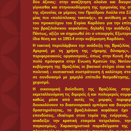
Τουρκία. Κοντά σε αυτά δεσπόζουν και οι συμφωνίες
συμφωνία συνεργασίας «Petrobras» - TPAO για 
κοιτασμάτων στη Μαύρη Θάλασσα.
Οι κινήσεις αυτές του βραζιλιάνικου κεφαλαίου, δείχ
ανταγωνισμός διευρύνεται.
ΠΑΡΟΜΟΙΑ ΘΕΜΑΤΑ
31/12/2011
-- Ντίλμα Ρουσέφ
28/12/2011
-- Εκτη οικονομία του πλανήτη, πανηγύρι
13/3/2011
-- Εφόρμηση για την εξασφάλιση συμφερ
31/10/2010
-- «Φαβορί» η Ρουσέφ, σπέρνοντας σοσι
3/10/2010
-- Δε διακυβεύεται η στρατηγι
ByΦιλιππος Ανθης
ΗΦΑΙΣΤΟΣ
στις
11:10 μ.μ.
Δεν
Yποσιτισμός και φτώχεια, οι ελευ
καπιταλισμού σε Ανατολή και Δύ